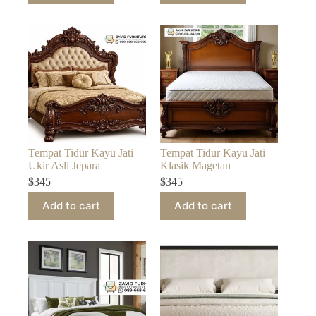
Tempat Tidur Kayu Jati
Tempat Tidur Kayu Jati
Ukir Asli Jepara
Klasik Magetan
$
345
$
345
Add to cart
Add to cart