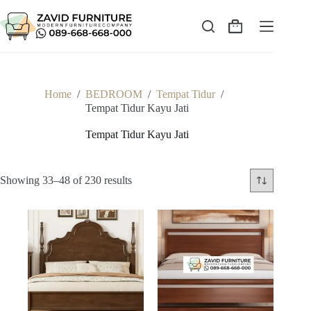
Skip
to
content
Shopping
cart
Home
/
BEDROOM
/
Tempat Tidur
/
Tempat Tidur Kayu Jati
Tempat Tidur Kayu Jati
Sorted
Showing 33–48 of 230 results
by
latest