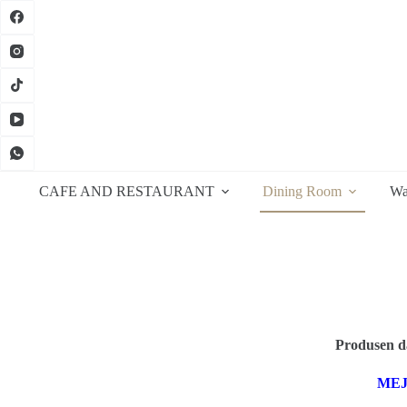
Skip
to
content
CAFE AND RESTAURANT
Dining Room
Wa
Produsen da
MEJ