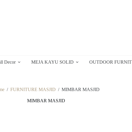
ll Decor
MEJA KAYU SOLID
OUTDOOR FURNI
me
/
FURNITURE MASJID
/
MIMBAR MASJID
MIMBAR MASJID