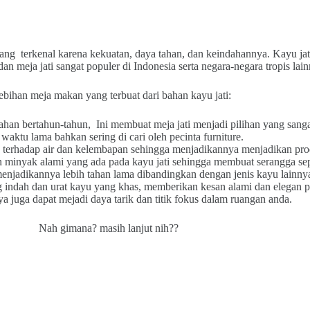
 yang terkenal karena kekuatan, daya tahan, dan keindahannya. Kayu jat
an meja jati sangat populer di Indonesia serta negara-negara tropis lain
ebihan meja makan yang terbuat dari bahan kayu jati:
tahan bertahun-tahun, Ini membuat meja jati menjadi pilihan yang sang
waktu lama bahkan sering di cari oleh pecinta furniture.
rhadap air dan kelembapan sehingga menjadikannya menjadikan produk
n minyak alami yang ada pada kayu jati sehingga membuat serangga se
menjadikannya lebih tahan lama dibandingkan dengan jenis kayu lainny
ng indah dan urat kayu yang khas, memberikan kesan alami dan elegan
nya juga dapat mejadi daya tarik dan titik fokus dalam ruangan anda.
Nah gimana? masih lanjut nih??