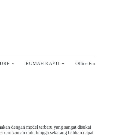
TURE
RUMAH KAYU
Office Furniture
Furnitu
 makan dengan model terbaru yang sangat disukai
er dari zaman dulu hingga sekarang bahkan dapat