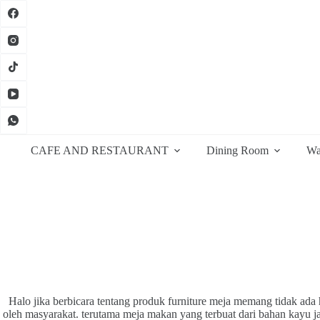
Skip
to
content
CAFE AND RESTAURANT
Dining Room
Wa
Halo jika berbicara tentang produk furniture meja memang tidak ada 
oleh masyarakat. terutama meja makan yang terbuat dari bahan kayu 