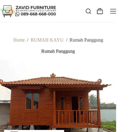
Skip
to
content
Shopping
cart
Home
/
RUMAH KAYU
/
Rumah Panggung
Rumah Panggung