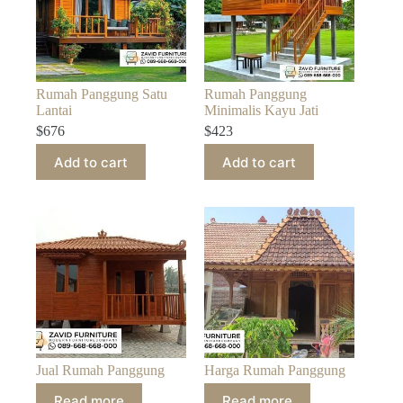
Rumah Panggung Satu
Rumah Panggung
Lantai
Minimalis Kayu Jati
$
676
$
423
Add to cart
Add to cart
Jual Rumah Panggung
Harga Rumah Panggung
Read more
Read more