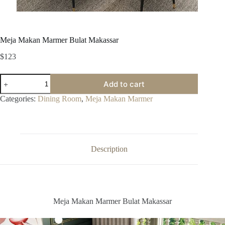
Meja Makan Marmer Bulat Makassar
$
123
Meja
Add to cart
Makan
Marmer
Categories:
Dining Room
,
Meja Makan Marmer
Bulat
Makassar
quantity
Description
Meja Makan Marmer Bulat Makassar