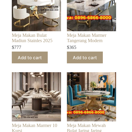
Meja Makan Bulat
Meja Makan Marmer
Madiun Stainles 2025
Tangerang Modern
$
777
$
365
Add to cart
Add to cart
Meja Makan Marmer 10
Meja Makan Mewah
Kursi
Bulat Jaring Jaring