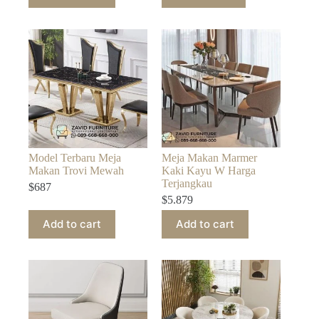
Model Terbaru Meja
Meja Makan Marmer
Makan Trovi Mewah
Kaki Kayu W Harga
Terjangkau
$
687
$
5.879
Add to cart
Add to cart