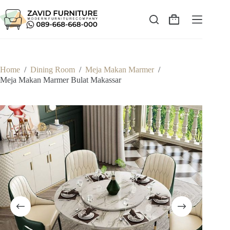
Skip
to
content
Shopping
cart
Home
/
Dining Room
/
Meja Makan Marmer
/
Meja Makan Marmer Bulat Makassar