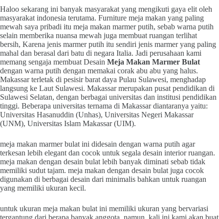
Haloo sekarang ini banyak masyarakat yang mengikuti gaya elit oleh
masyarakat indonesia terutama. Furniture meja makan yang paling
mewah saya pribadi itu meja makan marmer putih, sebab warna putih
selain memberika nuansa mewah juga membuat ruangan terlihat
bersih, Karena jenis marmer putih itu sendiri jenis marmer yang paling
mahal dan berasal dari batu di negara Italia. Jadi perusahaan kami
memang sengaja membuat Desain
Meja Makan Marmer Bulat
dengan warna putih dengan memakai corak abu abu yang halus.
Makassar terletak di pesisir barat daya Pulau Sulawesi, menghadap
langsung ke Laut Sulawesi. Makassar merupakan pusat pendidikan di
Sulawesi Selatan, dengan berbagai universitas dan institusi pendidikan
tinggi. Beberapa universitas ternama di Makassar diantaranya yaitu:
Universitas Hasanuddin (Unhas), Universitas Negeri Makassar
(UNM), Universitas Islam Makassar (UIM).
meja makan marmer bulat ini didesain dengan warna putih agar
terkesan lebih elegant dan cocok untuk segala desain interior ruangan.
meja makan dengan desain bulat lebih banyak diminati sebab tidak
memiliki sudut tajam. meja makan dengan desain bulat juga cocok
digunakan di berbagai desain dari minimalis bahkan untuk ruangan
yang memiliki ukuran kecil.
untuk ukuran meja makan bulat ini memiliki ukuran yang bervariasi
tergantung dari berapa banyak anggota. namun, kali ini kami akan buat