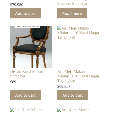
Stainless Surabaya
$
79.980
Add to cart
Read more
Desain Kursi Makan
Jual Meja Makan
Surabaya
Minimalis 10 Kursi Harga
Terjangkau
$
89
$
69.857
Add to cart
Add to cart