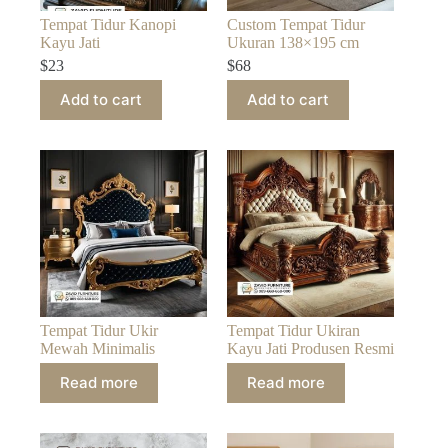
Tempat Tidur Kanopi
Custom Tempat Tidur
Kayu Jati
Ukuran 138×195 cm
$
23
$
68
Add to cart
Add to cart
Tempat Tidur Ukir
Tempat Tidur Ukiran
Mewah Minimalis
Kayu Jati Produsen Resmi
Read more
Read more