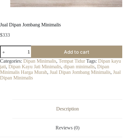
Jual Dipan Jombang Minimalis
$
333
Jual
Add to cart
Dipan
Jombang
Categories:
Dipan Minimalis
,
Tempat Tidur
Tags:
Dipan kayu
Minimalis
jati
,
Dipan Kayu Jati Minimalis
,
dipan minimalis
,
Dipan
quantity
Minimalis Harga Murah
,
Jual Dipan Jombang Minimalis
,
Jual
Dipan Minimalis
Description
Reviews (0)