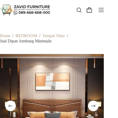
Skip
to
content
Shopping
cart
Home
/
BEDROOM
/
Tempat Tidur
/
Jual Dipan Jombang Minimalis