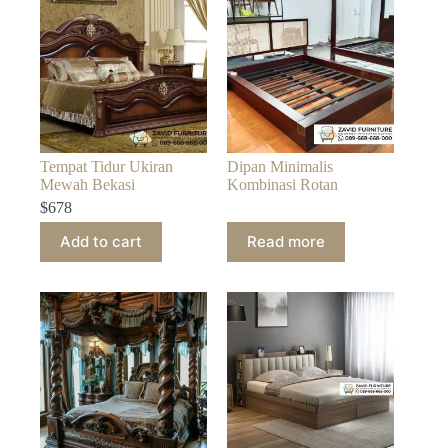
Tempat Tidur Ukiran
Dipan Minimalis
Mewah Bekasi
Kombinasi Rotan
$
678
Add to cart
Read more