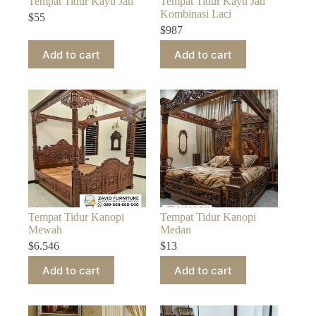
Tempat Tidur Kayu Jati
Tempat Tidur Kayu Jati
Kombinasi Laci
$
55
$
987
Add to cart
Add to cart
Tempat Tidur Kanopi
Tempat Tidur Kanopi
Mewah
Medan
$
6.546
$
13
Add to cart
Add to cart