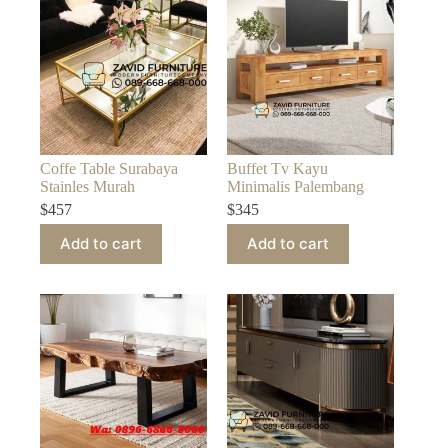
Coffe Table Surabaya
Buffet Tv Kayu
Stainles Murah
Minimalis Palembang
$
457
$
345
Add to cart
Add to cart