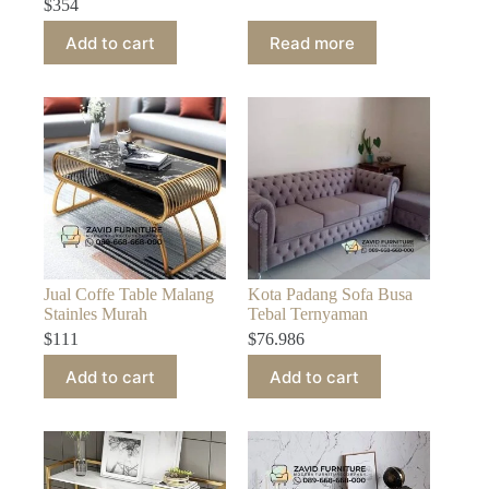
$
354
Add to cart
Read more
Jual Coffe Table Malang
Kota Padang Sofa Busa
Stainles Murah
Tebal Ternyaman
$
111
$
76.986
Add to cart
Add to cart