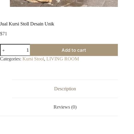
Jual Kursi Stoll Desain Unik
$
71
Jual
Add to cart
Kursi
Stoll
Categories:
Kursi Stool
,
LIVING ROOM
Desain
Unik
quantity
Description
Reviews (0)