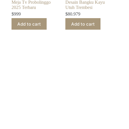
Meja Tv Probolinggo
Desain Bangku Kayu
2025 Terbaru
Utuh Trembesi
$
999
$
80.979
Add to cart
Add to cart