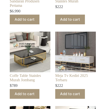
Sandaran Produsen
Stainles Murah
Pertama
$
222
$
6.990
Add to cart
Add to cart
Coffe Table Stainles
Meja Tv Kediri 2025
Murah Jombang
Terbaru
$
789
$
222
Add to cart
Add to cart