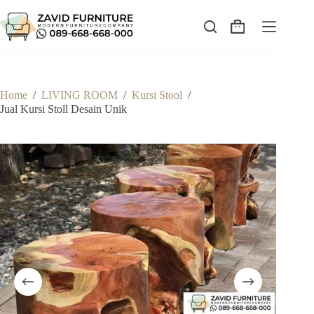
Skip
to
content
Shopping
cart
Home
/
LIVING ROOM
/
Kursi Stool
/
Jual Kursi Stoll Desain Unik