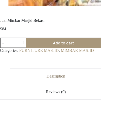
Jual Mimbar Masjid Bekasi
$
84
Jual
Add to cart
Mimbar
Masjid
Categories:
FURNITURE MASJID
,
MIMBAR MASJID
Bekasi
quantity
Description
Reviews (0)