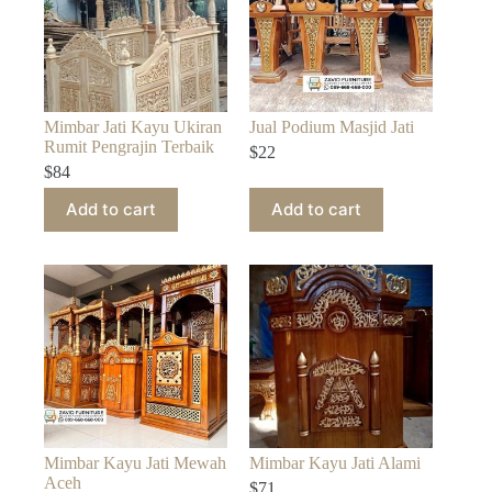
Mimbar Jati Kayu Ukiran
Jual Podium Masjid Jati
Rumit Pengrajin Terbaik
$
22
$
84
Add to cart
Add to cart
Mimbar Kayu Jati Mewah
Mimbar Kayu Jati Alami
Aceh
$
71