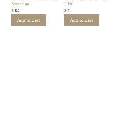
Semarang
Ukir
$
365
$
21
Add to cart
Add to cart