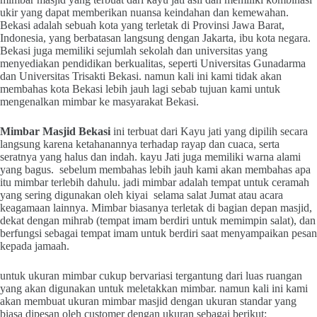
ukir yang dapat memberikan nuansa keindahan dan kemewahan.
Bekasi adalah sebuah kota yang terletak di Provinsi Jawa Barat,
Indonesia, yang berbatasan langsung dengan Jakarta, ibu kota negara.
Bekasi juga memiliki sejumlah sekolah dan universitas yang
menyediakan pendidikan berkualitas, seperti Universitas Gunadarma
dan Universitas Trisakti Bekasi. namun kali ini kami tidak akan
membahas kota Bekasi lebih jauh lagi sebab tujuan kami untuk
mengenalkan mimbar ke masyarakat Bekasi.
Mimbar Masjid Bekasi
ini terbuat dari Kayu jati yang dipilih secara
langsung karena ketahanannya terhadap rayap dan cuaca, serta
seratnya yang halus dan indah. kayu Jati juga memiliki warna alami
yang bagus. sebelum membahas lebih jauh kami akan membahas apa
itu mimbar terlebih dahulu. jadi mimbar adalah tempat untuk ceramah
yang sering digunakan oleh kiyai selama salat Jumat atau acara
keagamaan lainnya. Mimbar biasanya terletak di bagian depan masjid,
dekat dengan mihrab (tempat imam berdiri untuk memimpin salat), dan
berfungsi sebagai tempat imam untuk berdiri saat menyampaikan pesan
kepada jamaah.
untuk ukuran mimbar cukup bervariasi tergantung dari luas ruangan
yang akan digunakan untuk meletakkan mimbar. namun kali ini kami
akan membuat ukuran mimbar masjid dengan ukuran standar yang
biasa dipesan oleh customer dengan ukuran sebagai berikut: