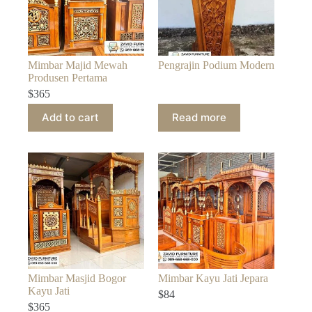
Mimbar Majid Mewah
Pengrajin Podium Modern
Produsen Pertama
$
365
Add to cart
Read more
Mimbar Masjid Bogor
Mimbar Kayu Jati Jepara
Kayu Jati
$
84
$
365