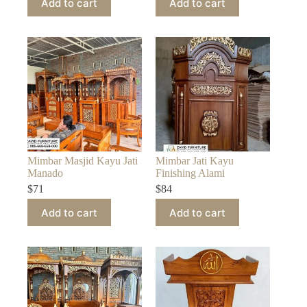
Add to cart
Add to cart
Mimbar Masjid Kayu Jati
Mimbar Jati Kayu
Manado
Finishing Alami
$
71
$
84
Add to cart
Add to cart