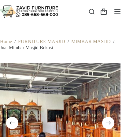
Skip
to
content
Shopping
cart
Home
/
FURNITURE MASJID
/
MIMBAR MASJID
/
Jual Mimbar Masjid Bekasi