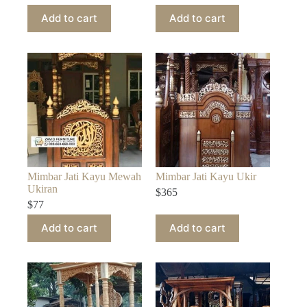
Add to cart
Add to cart
Mimbar Jati Kayu Mewah
Mimbar Jati Kayu Ukir
Ukiran
$
365
$
77
Add to cart
Add to cart