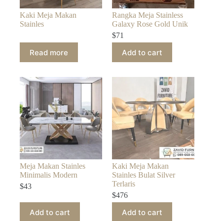
Kaki Meja Makan
Rangka Meja Stainless
Stainles
Galaxy Rose Gold Unik
$
71
Read more
Add to cart
Meja Makan Stainles
Kaki Meja Makan
Minimalis Modern
Stainles Bulat Silver
Terlaris
$
43
$
476
Add to cart
Add to cart