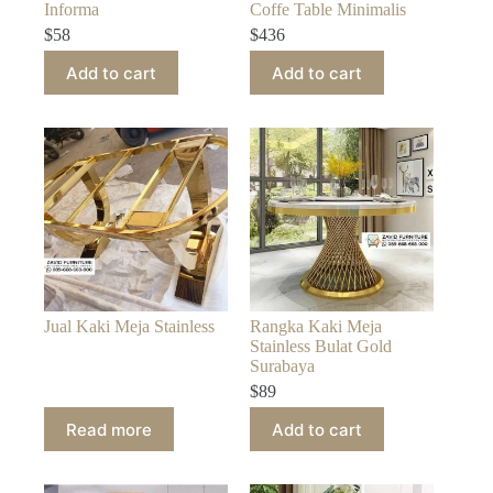
Informa
Coffe Table Minimalis
$
58
$
436
Add to cart
Add to cart
Jual Kaki Meja Stainless
Rangka Kaki Meja
Stainless Bulat Gold
Surabaya
$
89
Read more
Add to cart