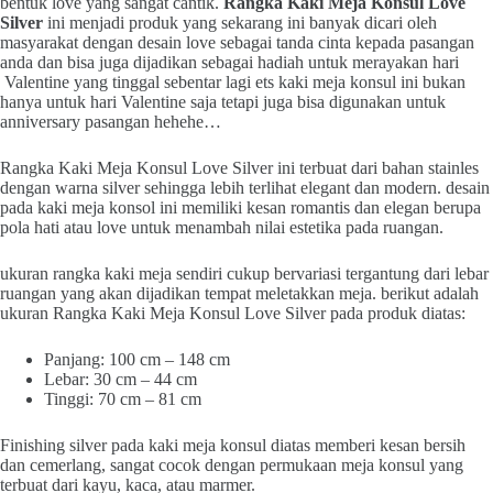
bentuk love yang sangat cantik.
Rangka Kaki Meja Konsul Love
Silver
ini menjadi produk yang sekarang ini banyak dicari oleh
masyarakat dengan desain love sebagai tanda cinta kepada pasangan
anda dan bisa juga dijadikan sebagai hadiah untuk merayakan hari
Valentine yang tinggal sebentar lagi ets kaki meja konsul ini bukan
hanya untuk hari Valentine saja tetapi juga bisa digunakan untuk
anniversary pasangan hehehe…
Rangka Kaki Meja Konsul Love Silver ini terbuat dari bahan stainles
dengan warna silver sehingga lebih terlihat elegant dan modern. desain
pada kaki meja konsol ini memiliki kesan romantis dan elegan berupa
pola hati atau love untuk menambah nilai estetika pada ruangan.
ukuran rangka kaki meja sendiri cukup bervariasi tergantung dari lebar
ruangan yang akan dijadikan tempat meletakkan meja. berikut adalah
ukuran Rangka Kaki Meja Konsul Love Silver pada produk diatas:
Panjang: 100 cm – 148 cm
Lebar: 30 cm – 44 cm
Tinggi: 70 cm – 81 cm
Finishing silver pada kaki meja konsul diatas memberi kesan bersih
dan cemerlang, sangat cocok dengan permukaan meja konsul yang
terbuat dari kayu, kaca, atau marmer.