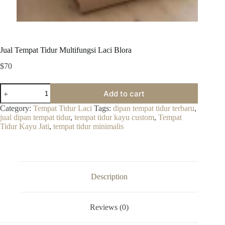
Jual Tempat Tidur Multifungsi Laci Blora
$
70
Jual
Add to cart
Tempat
Tidur
Category:
Tempat Tidur Laci
Tags:
dipan tempat tidur terbaru
,
Multifungsi
jual dipan tempat tidur
,
tempat tidur kayu custom
,
Tempat
Laci
Tidur Kayu Jati
,
tempat tidur minimalis
Blora
quantity
Description
Reviews (0)