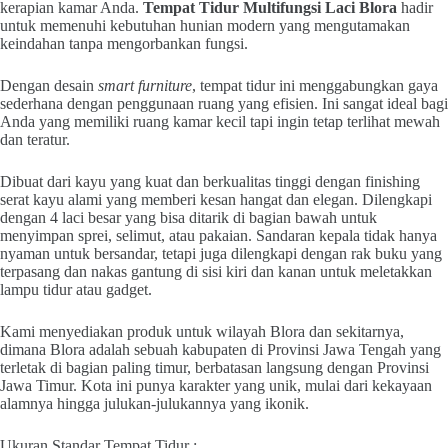
kerapian kamar Anda.
Tempat Tidur Multifungsi Laci Blora
hadir
untuk memenuhi kebutuhan hunian modern yang mengutamakan
keindahan tanpa mengorbankan fungsi.
Dengan desain
smart furniture
, tempat tidur ini menggabungkan gaya
sederhana dengan penggunaan ruang yang efisien. Ini sangat ideal bagi
Anda yang memiliki ruang kamar kecil tapi ingin tetap terlihat mewah
dan teratur.
Dibuat dari kayu yang kuat dan berkualitas tinggi dengan finishing
serat kayu alami yang memberi kesan hangat dan elegan. Dilengkapi
dengan 4 laci besar yang bisa ditarik di bagian bawah untuk
menyimpan sprei, selimut, atau pakaian. Sandaran kepala tidak hanya
nyaman untuk bersandar, tetapi juga dilengkapi dengan rak buku yang
terpasang dan nakas gantung di sisi kiri dan kanan untuk meletakkan
lampu tidur atau gadget.
Kami menyediakan produk untuk wilayah Blora dan sekitarnya,
dimana Blora adalah sebuah kabupaten di Provinsi Jawa Tengah yang
terletak di bagian paling timur, berbatasan langsung dengan Provinsi
Jawa Timur. Kota ini punya karakter yang unik, mulai dari kekayaan
alamnya hingga julukan-julukannya yang ikonik.
Ukuran Standar Tempat Tidur :