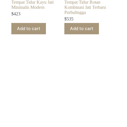
Tempat Tidur Kayu Jati
Tempat Tidur Rotan
Minimalis Modern
Kombinasi Jati Terbaru
Purbalingga
$
423
$
535
Add to cart
Add to cart