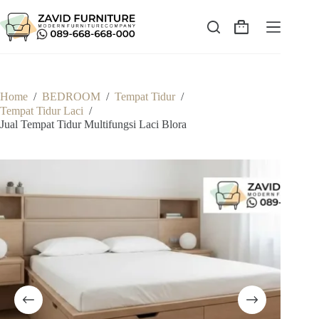
Skip
to
content
Shopping
cart
Home
/
BEDROOM
/
Tempat Tidur
/
Tempat Tidur Laci
/
Jual Tempat Tidur Multifungsi Laci Blora