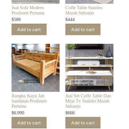
Jual Sofa Modern
Coffe Table Stainles
Produsen Pertama
Murah Sidoarjo
$
589
$
444
Add to cart
Add to cart
Bangku Kayu Jati
Jual Set Coffe Table Dan
Sandaran Produsen
Meja Tv Stainles Murah
Pertama
Sidoarjo
$
6.990
$
666
Add to cart
Add to cart