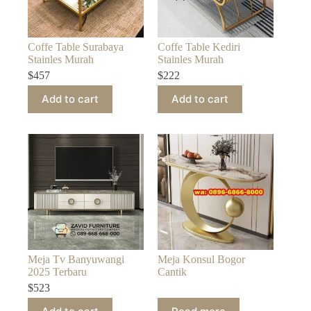
Coffe Table Surabaya
Coffe Table Kediri
Stainles Murah
Stainles Murah
$
457
$
222
Add to cart
Add to cart
Meja Tv Banyuwangi
Meja Konsul Bogor
2025 Terbaru
Cantik
$
523