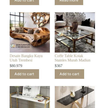
Add to cart
Read more
Desain Bangku Kayu
Coffe Table Kotak
Utuh Trembesi
Stainles Murah Madiun
$
80.979
$
367
Add to cart
Add to cart