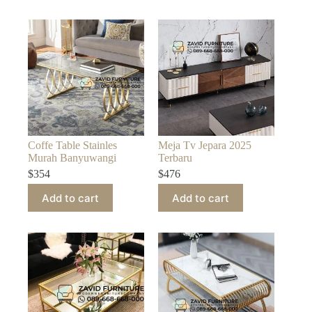
Coffe Table Stainles
Meja Tv Jepara 2025
Murah Banyuwangi
Terbaru
$
354
$
476
Add to cart
Add to cart