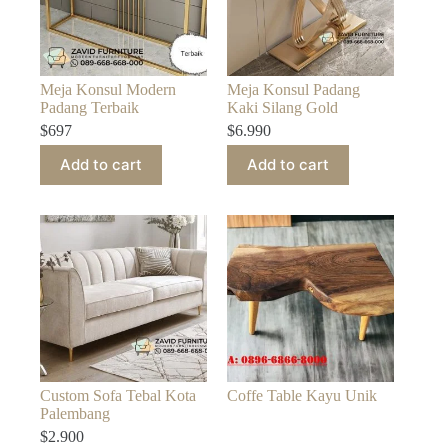
Meja Konsul Modern
Meja Konsul Padang
Padang Terbaik
Kaki Silang Gold
$
697
$
6.990
Add to cart
Add to cart
Custom Sofa Tebal Kota
Coffe Table Kayu Unik
Palembang
$
2.900