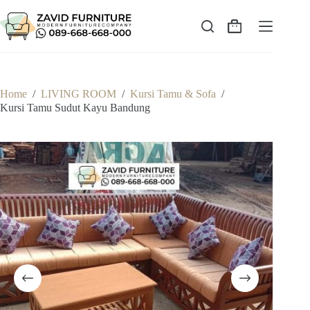
Skip
to
content
Shopping
cart
Home
/
LIVING ROOM
/
Kursi Tamu & Sofa
/
Kursi Tamu Sudut Kayu Bandung