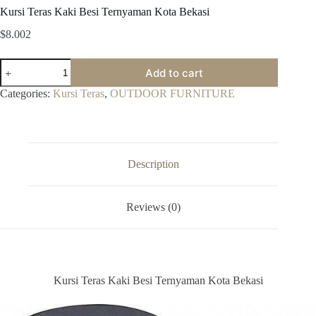
Kursi Teras Kaki Besi Ternyaman Kota Bekasi
$
8.002
Kursi
Add to cart
Teras
Kaki
Categories:
Kursi Teras
,
OUTDOOR FURNITURE
Besi
Ternyaman
Kota
Bekasi
quantity
Description
Reviews (0)
Kursi Teras Kaki Besi Ternyaman Kota Bekasi