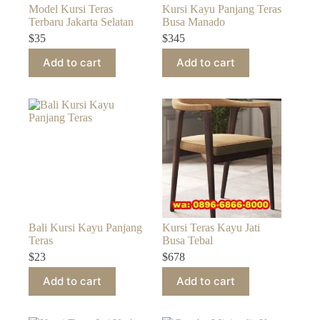
Model Kursi Teras
Kursi Kayu Panjang Teras
Terbaru Jakarta Selatan
Busa Manado
$
35
$
345
Add to cart
Add to cart
Bali Kursi Kayu Panjang
Kursi Teras Kayu Jati
Teras
Busa Tebal
$
23
$
678
Add to cart
Add to cart