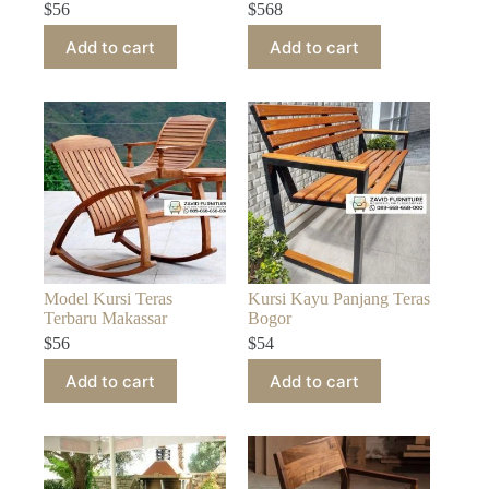
$
56
$
568
Add to cart
Add to cart
Model Kursi Teras
Kursi Kayu Panjang Teras
Terbaru Makassar
Bogor
$
56
$
54
Add to cart
Add to cart