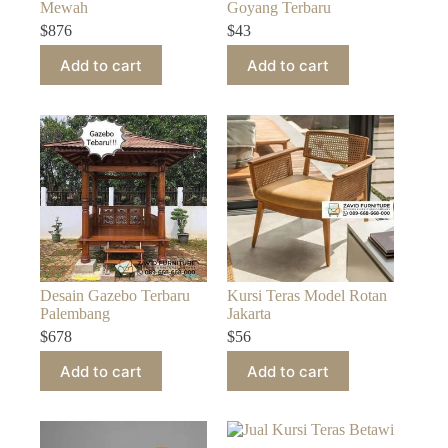
Mewah
Goyang Terbaru
$
876
$
43
Add to cart
Add to cart
Desain Gazebo Terbaru
Kursi Teras Model Rotan
Palembang
Jakarta
$
678
$
56
Add to cart
Add to cart