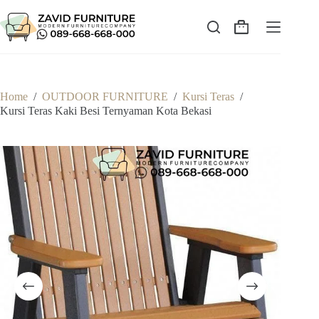
Skip
to
content
Shopping
cart
Home
/
OUTDOOR FURNITURE
/
Kursi Teras
/
Kursi Teras Kaki Besi Ternyaman Kota Bekasi