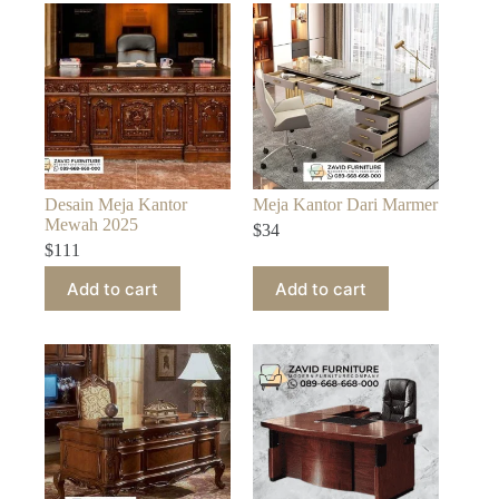
Desain Meja Kantor
Meja Kantor Dari Marmer
Mewah 2025
$
34
$
111
Add to cart
Add to cart