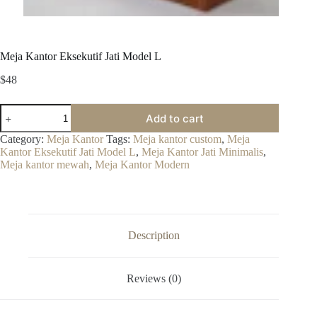
Meja Kantor Eksekutif Jati Model L
$
48
Meja
Add to cart
Kantor
Eksekutif
Category:
Meja Kantor
Tags:
Meja kantor custom
,
Meja
Jati
Kantor Eksekutif Jati Model L
,
Meja Kantor Jati Minimalis
,
Model
Meja kantor mewah
,
Meja Kantor Modern
L
quantity
Description
Reviews (0)