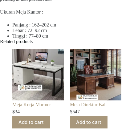
Ukuran Meja Kantor :
Panjang : 162–202 cm
Lebar : 72–92 cm
Tinggi : 77–80 cm
Related products
Meja Kerja Marmer
Meja Direktur Bali
$
34
$
547
Add to cart
Add to cart