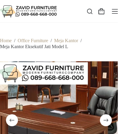
Skip
to
content
Shopping
cart
Home
/
Office Furniture
/
Meja Kantor
/
Meja Kantor Eksekutif Jati Model L