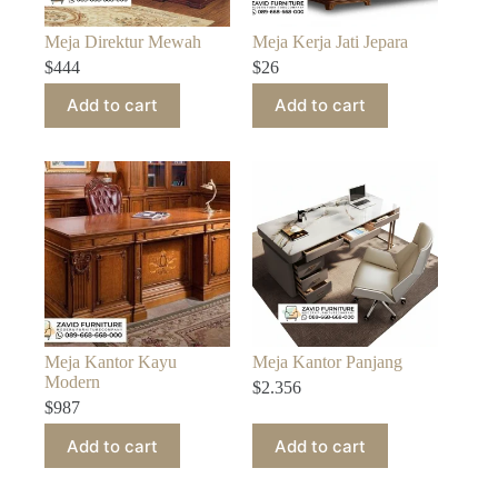
Meja Direktur Mewah
Meja Kerja Jati Jepara
$
444
$
26
Add to cart
Add to cart
Meja Kantor Kayu
Meja Kantor Panjang
Modern
$
2.356
$
987
Add to cart
Add to cart