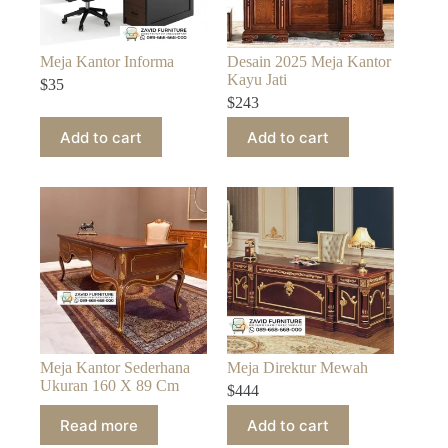
Meja Kantor Informa
Desain 2025 Meja Kantor
Kayu Jati
$
35
$
243
Add to cart
Add to cart
Meja Kantor Sederhana
Meja Direktur Mewah
Ukuran 160 X 89 Cm
$
444
Read more
Add to cart