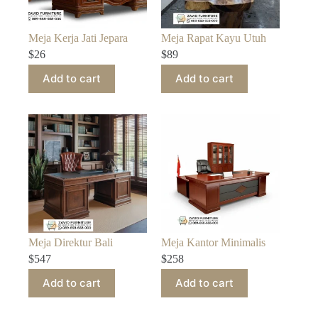
Meja Kerja Jati Jepara
Meja Rapat Kayu Utuh
$
26
$
89
Add to cart
Add to cart
Meja Direktur Bali
Meja Kantor Minimalis
$
547
$
258
Add to cart
Add to cart