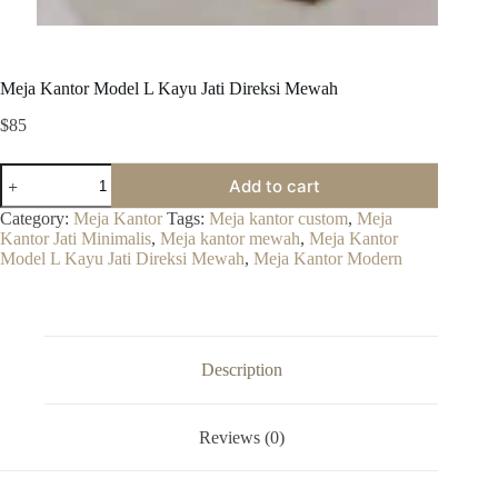
Meja Kantor Model L Kayu Jati Direksi Mewah
$
85
Meja
Add to cart
Kantor
Model
Category:
Meja Kantor
Tags:
Meja kantor custom
,
Meja
L
Kantor Jati Minimalis
,
Meja kantor mewah
,
Meja Kantor
Kayu
Model L Kayu Jati Direksi Mewah
,
Meja Kantor Modern
Jati
Direksi
Mewah
quantity
Description
Reviews (0)