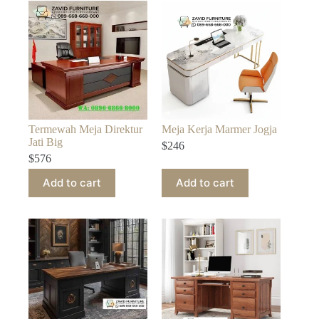
Termewah Meja Direktur
Meja Kerja Marmer Jogja
Jati Big
$
246
$
576
Add to cart
Add to cart