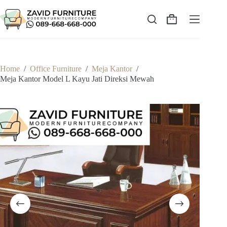
Skip
to
content
Shopping
cart
Home
/
Office Furniture
/
Meja Kantor
/
Meja Kantor Model L Kayu Jati Direksi Mewah