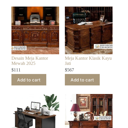
Desain Meja Kantor
Meja Kantor Klasik Kayu
Mewah 2025
Jati
$
111
$
567
Add to cart
Add to cart