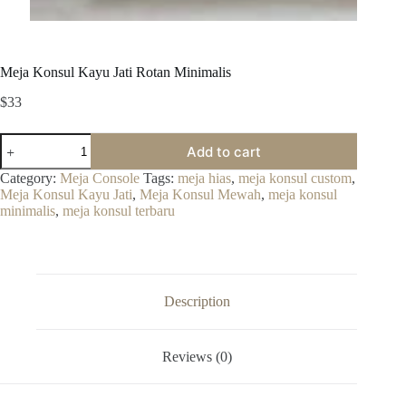
Meja Konsul Kayu Jati Rotan Minimalis
$
33
Meja
Add to cart
Konsul
Kayu
Category:
Meja Console
Tags:
meja hias
,
meja konsul custom
,
Jati
Meja Konsul Kayu Jati
,
Meja Konsul Mewah
,
meja konsul
Rotan
minimalis
,
meja konsul terbaru
Minimalis
quantity
Description
Reviews (0)