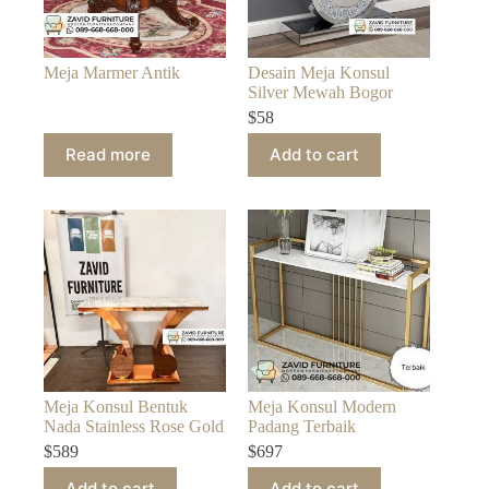
Meja Marmer Antik
Desain Meja Konsul
Silver Mewah Bogor
$
58
Read more
Add to cart
Meja Konsul Bentuk
Meja Konsul Modern
Nada Stainless Rose Gold
Padang Terbaik
$
589
$
697
Add to cart
Add to cart