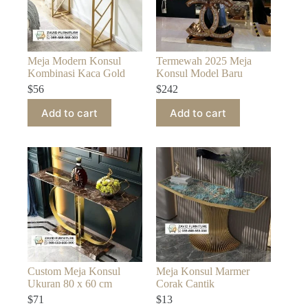
Meja Modern Konsul
Termewah 2025 Meja
Kombinasi Kaca Gold
Konsul Model Baru
$
56
$
242
Add to cart
Add to cart
Custom Meja Konsul
Meja Konsul Marmer
Ukuran 80 x 60 cm
Corak Cantik
$
71
$
13