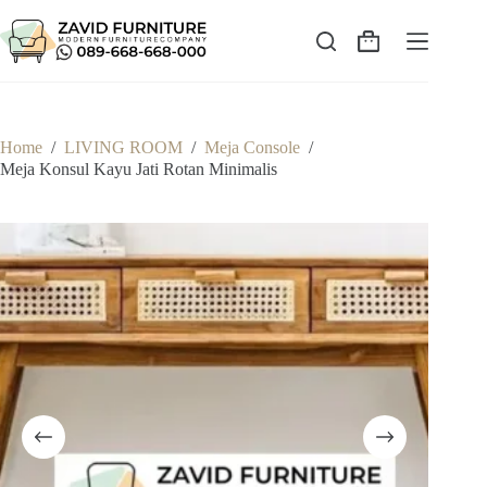
Skip
to
content
Shopping
cart
Home
/
LIVING ROOM
/
Meja Console
/
Meja Konsul Kayu Jati Rotan Minimalis