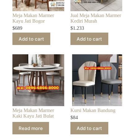
Meja Makan Marmer
Jual Meja Makan Marmer
Kayu Jati Bogor
Kediri Murah
$
689
$
1.233
Add to cart
Add to cart
Meja Makan Marmer
Kursi Makan Bandung
Kaki Kayu Jati Bulat
$
84
Read more
Add to cart