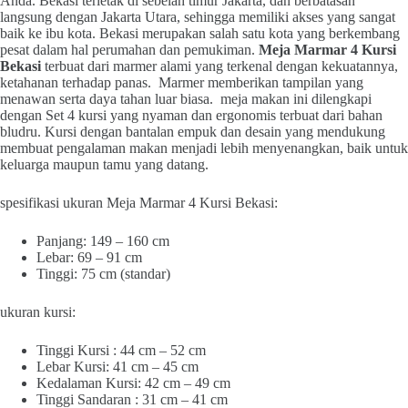
Anda. Bekasi terletak di sebelah timur Jakarta, dan berbatasan
langsung dengan Jakarta Utara, sehingga memiliki akses yang sangat
baik ke ibu kota. Bekasi merupakan salah satu kota yang berkembang
pesat dalam hal perumahan dan pemukiman.
Meja Marmar 4 Kursi
Bekasi
terbuat dari marmer alami yang terkenal dengan kekuatannya,
ketahanan terhadap panas. Marmer memberikan tampilan yang
menawan serta daya tahan luar biasa. meja makan ini dilengkapi
dengan Set 4 kursi yang nyaman dan ergonomis terbuat dari bahan
bludru. Kursi dengan bantalan empuk dan desain yang mendukung
membuat pengalaman makan menjadi lebih menyenangkan, baik untuk
keluarga maupun tamu yang datang.
spesifikasi ukuran Meja Marmar 4 Kursi Bekasi:
Panjang: 149 – 160 cm
Lebar: 69 – 91 cm
Tinggi: 75 cm (standar)
ukuran kursi:
Tinggi Kursi : 44 cm – 52 cm
Lebar Kursi: 41 cm – 45 cm
Kedalaman Kursi: 42 cm – 49 cm
Tinggi Sandaran : 31 cm – 41 cm