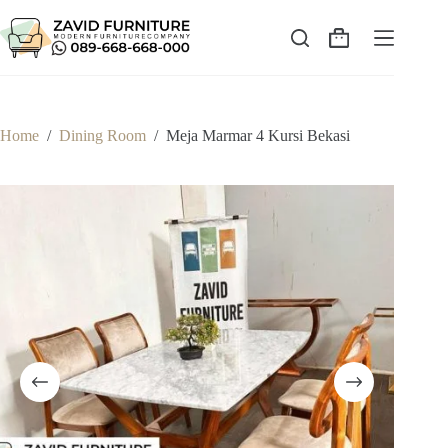
Skip
to
content
Shopping
cart
Home
/
Dining Room
/
Meja Marmar 4 Kursi Bekasi