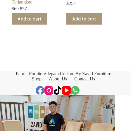
Terjangkau
$
254
$
69.857
Add to cart
Add to cart
Pabrik Furniture Jepara Custom By Zavid Furniture
Shop
About Us
Contact Us