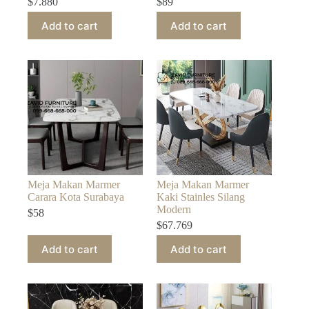
$
7.880
$
89
Add to cart
Add to cart
Meja Makan Marmer
Meja Makan Marmer
Carara Kota Surabaya
Kaki Stainles Silang
Modern
$
58
$
67.769
Add to cart
Add to cart