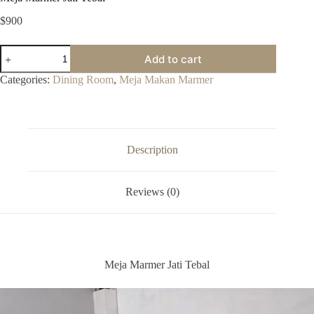
$
900
Meja
Add to cart
Marmer
Jati
Categories:
Dining Room
,
Meja Makan Marmer
Tebal
quantity
Description
Reviews (0)
Meja Marmer Jati Tebal