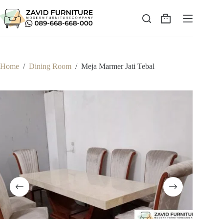
Skip
to
content
Shopping
cart
Home
/
Dining Room
/
Meja Marmer Jati Tebal