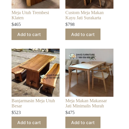
Meja Utuh Trembesi
Custom Meja Makan
Klaten
Kayu Jati Surakarta
$
465
$
798
Add to cart
Add to cart
Banjarmasin Meja Utuh
Meja Makan Makassar
Besar
Jati Minimalis Murah
$
523
$
475
Add to cart
Add to cart