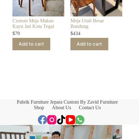
Custom Meja Makan
Meja Utuh Besar
Kayu Jati Kota Tegal
Bandung
$
79
$
434
Add to cart
Add to cart
Pabrik Furniture Jepara Custom By Zavid Furniture
Shop
About Us
Contact Us