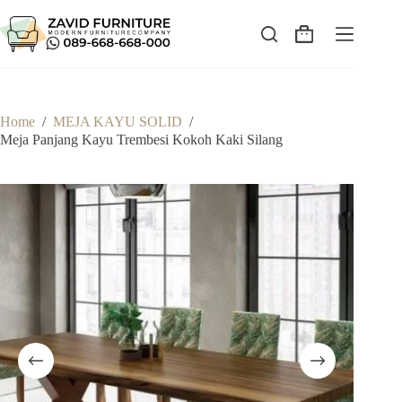
Skip
to
content
Shopping
cart
Home
/
MEJA KAYU SOLID
/
Meja Panjang Kayu Trembesi Kokoh Kaki Silang