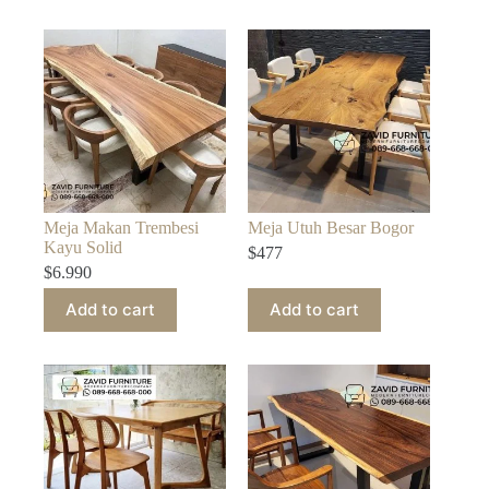
Meja Makan Trembesi
Meja Utuh Besar Bogor
Kayu Solid
$
477
$
6.990
Add to cart
Add to cart