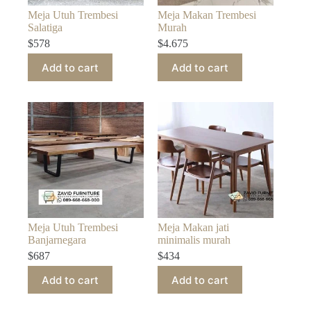
Meja Utuh Trembesi
Meja Makan Trembesi
Salatiga
Murah
$
578
$
4.675
Add to cart
Add to cart
Meja Utuh Trembesi
Meja Makan jati
Banjarnegara
minimalis murah
$
687
$
434
Add to cart
Add to cart