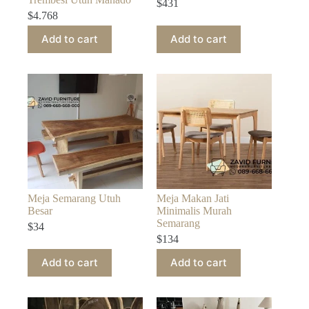
$
431
$
4.768
Add to cart
Add to cart
Meja Semarang Utuh
Meja Makan Jati
Besar
Minimalis Murah
Semarang
$
34
$
134
Add to cart
Add to cart