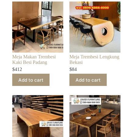
Meja Makan Trembesi
Meja Trembesi Lengkung
Kaki Besi Padang
Bekasi
$
412
$
84
Add to cart
Add to cart