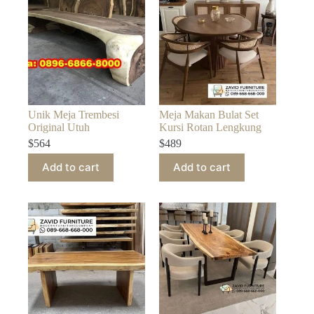
Unik Meja Trembesi
Meja Makan Bulat Set
Original Utuh
Kursi Rotan Lengkung
$
564
$
489
Add to cart
Add to cart