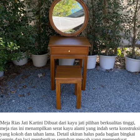
Meja Rias Jati Kartini Dibuat dari kayu jati pilihan berkualitas tinggi,
meja rias ini menampilkan serat kayu alami yang indah serta konstruksi
yang kokoh dan tahan lama. Detail ukiran halus pada bagian bingkai
cermin dan laci memberikan sentuhan mewah yang memperkuat