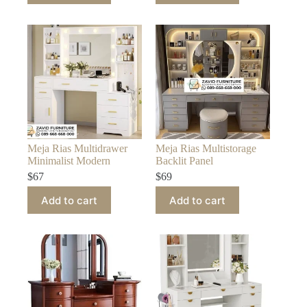
Meja Rias Multidrawer
Meja Rias Multistorage
Minimalist Modern
Backlit Panel
$
67
$
69
Add to cart
Add to cart