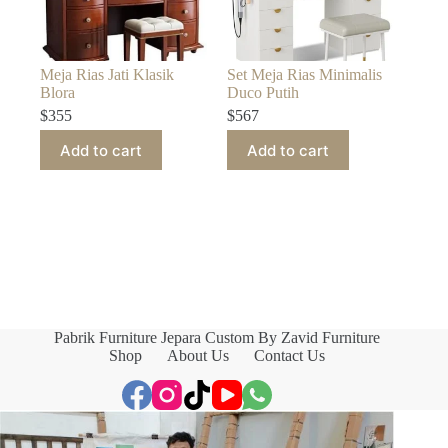
Meja Rias Jati Klasik
Set Meja Rias Minimalis
Blora
Duco Putih
$
355
$
567
Add to cart
Add to cart
Pabrik Furniture Jepara Custom By Zavid Furniture
Shop
About Us
Contact Us