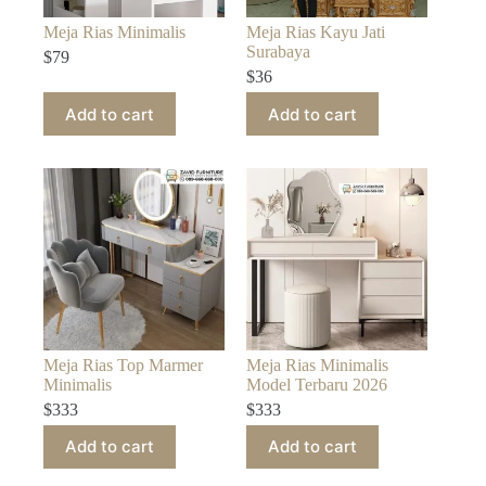
Meja Rias Minimalis
Meja Rias Kayu Jati
Surabaya
$
79
$
36
Add to cart
Add to cart
Meja Rias Top Marmer
Meja Rias Minimalis
Minimalis
Model Terbaru 2026
$
333
$
333
Add to cart
Add to cart