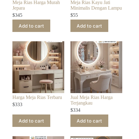
Meja Rias Harga Murah
Meja Rias Kayu Jati
Jepara
Minimalis Dengan Lampu
$
345
$
55
Add to cart
Add to cart
Harga Meja Rias Terbaru
Jual Meja Rias Harga
Terjangkau
$
333
$
334
Add to cart
Add to cart