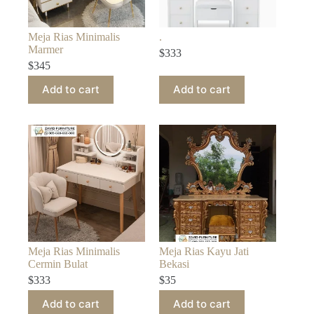
Meja Rias Minimalis
.
Marmer
$
333
$
345
Add to cart
Add to cart
Meja Rias Minimalis
Meja Rias Kayu Jati
Cermin Bulat
Bekasi
$
333
$
35
Add to cart
Add to cart