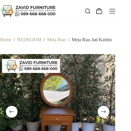
Skip
to
content
Shopping
cart
Home
/
BEDROOM
/
Meja Rias
/
Meja Rias Jati Kartini