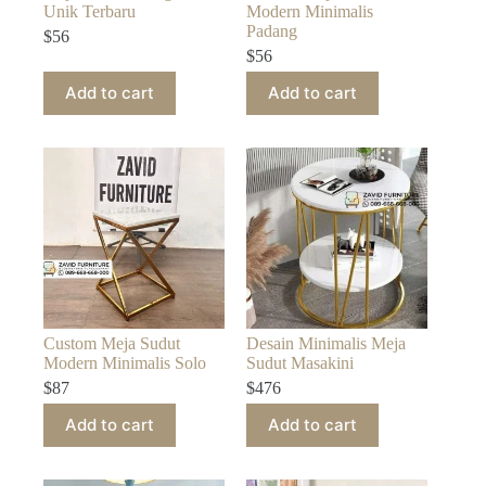
Unik Terbaru
Modern Minimalis
Padang
$
56
$
56
Add to cart
Add to cart
Custom Meja Sudut
Desain Minimalis Meja
Modern Minimalis Solo
Sudut Masakini
$
87
$
476
Add to cart
Add to cart