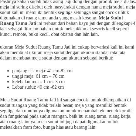
Pastinya kalian sudah tidak asing lagi dong dengan produk meja diatas.
meja ini sering disebut oleh masyarakat dengan nama meja sudut. meja
sudut kali ini memiliki bentuk segitiga sehingga sangat cocok untuk
digunakan di ruang tamu anda yang masih kosong.
Meja Sudut
Ruang Tamu Jati
ini terbuat dari bahan kayu jati dengan dilengkapi 4
laci sebagai fitur tambahan untuk meletakkan aksesoris kecil seperti
kunci, remote, buku kecil, obat obatan dan lain lain.
ukuran Meja Sudut Ruang Tamu Jati ini cukup bervariasi kali ini kami
akan membuat ukuran meja sudut dengan ukuran standar rata rata
dalam membuat meja sudut dengan ukuran sebagai berikut:
panjang sisi meja: 41 cm-82 cm
tinggi meja: 61 cm – 76 cm
ketebalan meja: 1 cm- 3 cm
Lebar sudut: 40 cm -62 cm
Meja Sudut Ruang Tamu Jati ini sangat cocok untuk ditempatkan di
sudut ruangan yang tidak terlalu besar, meja yang memiliki bentuk
segitiga dan umumnya digunakan untuk menambah elemen dekoratif
dan fungsional pada sudut ruangan, baik itu ruang tamu, ruang kerja,
atau ruang lainnya. meja sudut ini juga dapat digunakan untuk
meletakkan fram foto, bunga hias atau barang lain.