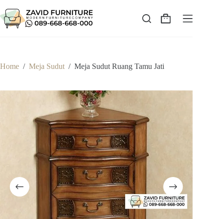
Skip
to
content
Shopping
cart
Home
/
Meja Sudut
/
Meja Sudut Ruang Tamu Jati