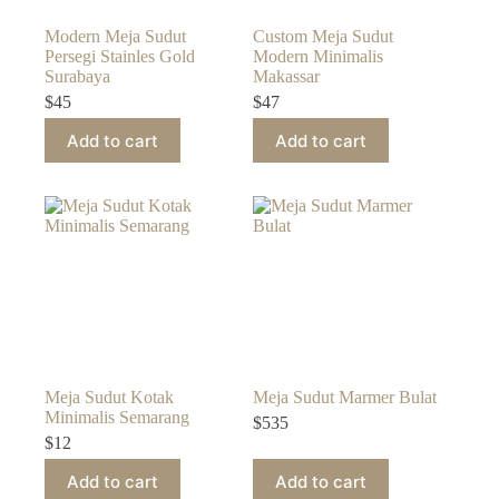
Modern Meja Sudut
Custom Meja Sudut
Persegi Stainles Gold
Modern Minimalis
Surabaya
Makassar
$
45
$
47
Add to cart
Add to cart
Meja Sudut Kotak
Meja Sudut Marmer Bulat
Minimalis Semarang
$
535
$
12
Add to cart
Add to cart