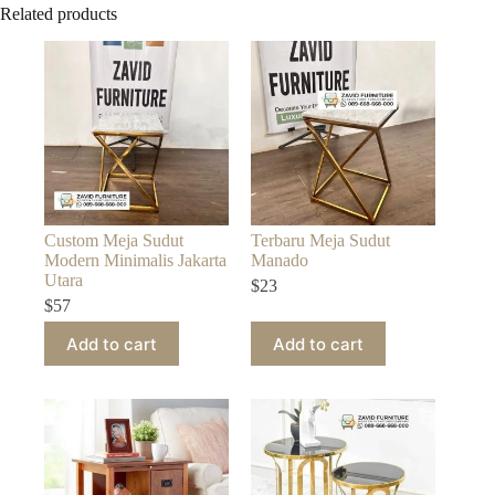
Related products
Custom Meja Sudut
Terbaru Meja Sudut
Modern Minimalis Jakarta
Manado
Utara
$
23
$
57
Add to cart
Add to cart