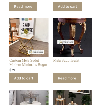
Read more
Add to cart
Custom Meja Sudut
Meja Sudut Bulat
Modern Minimalis Bogor
$
79
Add to cart
Read more