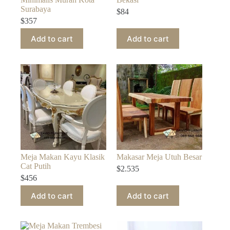
Surabaya
$
84
$
357
Add to cart
Add to cart
Meja Makan Kayu Klasik
Makasar Meja Utuh Besar
Cat Putih
$
2.535
$
456
Add to cart
Add to cart