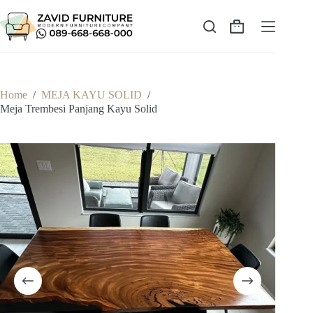
Skip
to
content
Shopping
cart
Home
/
MEJA KAYU SOLID
/
Meja Trembesi Panjang Kayu Solid