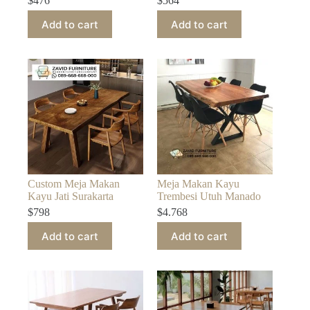
$
476
$
564
Add to cart
Add to cart
Custom Meja Makan
Meja Makan Kayu
Kayu Jati Surakarta
Trembesi Utuh Manado
$
798
$
4.768
Add to cart
Add to cart