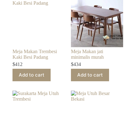
Meja Makan Trembesi
Meja Makan jati
Kaki Besi Padang
minimalis murah
$
412
$
434
Add to cart
Add to cart