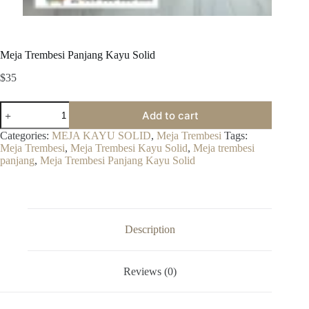
Meja Trembesi Panjang Kayu Solid
$
35
Meja
Add to cart
Trembesi
Panjang
Categories:
MEJA KAYU SOLID
,
Meja Trembesi
Tags:
Kayu
Meja Trembesi
,
Meja Trembesi Kayu Solid
,
Meja trembesi
Solid
panjang
,
Meja Trembesi Panjang Kayu Solid
quantity
Description
Reviews (0)