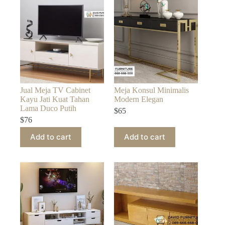
Jual Meja TV Cabinet
Meja Konsul Minimalis
Kayu Jati Kuat Tahan
Modern Elegan
Lama Duco Putih
$
65
$
76
Add to cart
Add to cart