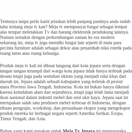
Tentunya tanpa perlu kami jelaskan lebih panjang pastinya anda sudah
tahu tentang meja tv kan? Meja tv mempunyai fungsi sebagai tempat
alas tempat meletakkan Tv dan barang elektronik pendukung lainnya.
Namun semakin dengan perkembangan zaman ke era modern
sekarang ini, meja tv juga memilki fungsi lain seperti di mata para
pecinta furniture adalah sebagai dekor atau penambah nilai estetik pada
ruang tamu atau ruang keluarga.
Produk meja tv kali ini dibuat langung dari kota jepara serta dengan
tangan tangan terampil dari warga kota jepara tidak hanya terletak pada
desain tetapi juga pada sentuhan ukiran yang menjadi nilai khas dari
daerah ini, Jepara adalah sebuah kabupaten yang terletak di pesisir
utara Provinsi Jawa Tengah, Indonesia. Kota ini bukan hanya dikenal
karena keindahan alam dan sejarahnya, tetapi juga telah lama menjadi
ikon nasional dalam industri mebel dan seni ukir kayu. Jepara saat ini
merupakan salah satu produsen mebel terbesar di Indonesia, dengan
ribuan pengrajin, workshop, dan perusahaan ekspor yang mengekspor
produk mereka ke berbagai negara seperti Amerika Serikat, Eropa,
Timur Tengah, dan Asia.
Bahan yang kami gunakan untuk
Meja Tv Jepara
ini menggunaka