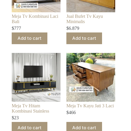
Meja Tv Kombinasi Laci
Jual Bufet Tv Kayu
Bali
Minimalis
$
777
$
6.879
Add to cart
Add to cart
Meja Tv Hitam
Meja Tv Kayu Jati 3 Laci
Kombinasi Stainless
$
466
$
23
Add to cart
Add to cart