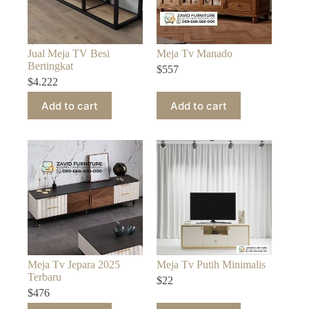
Jual Meja TV Besi
Meja Tv Manado
Bertingkat
$
557
$
4.222
Add to cart
Add to cart
Meja Tv Jepara 2025
Meja Tv Putih Minimalis
Terbaru
$
22
$
476