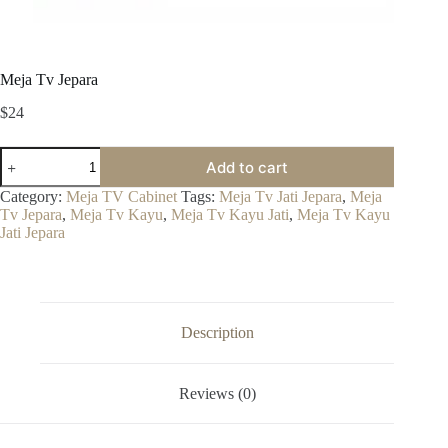
Meja Tv Jepara
$
24
Meja
Add to cart
Tv
Jepara
Category:
Meja TV Cabinet
Tags:
Meja Tv Jati Jepara
,
Meja
quantity
Tv Jepara
,
Meja Tv Kayu
,
Meja Tv Kayu Jati
,
Meja Tv Kayu
Jati Jepara
Description
Reviews (0)