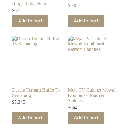
Harga Terjangkau
$
545
$
67
Add to cart
Add to cart
Desain Terbaru Buffet Tv
Meja TV Cabinet Mewah
Semarang
Kombinasi Marmer
Stainless
$
5.345
$
664
Add to cart
Add to cart