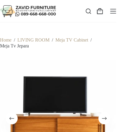
Skip
to
content
Shopping
cart
Home
/
LIVING ROOM
/
Meja TV Cabinet
/
Meja Tv Jepara