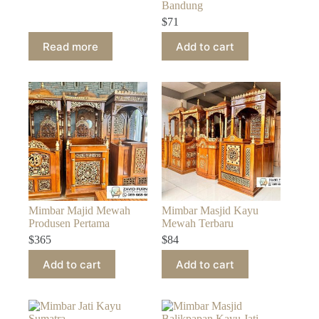
Bandung
$
71
Read more
Add to cart
Mimbar Majid Mewah
Mimbar Masjid Kayu
Produsen Pertama
Mewah Terbaru
$
365
$
84
Add to cart
Add to cart