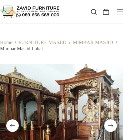
Skip
to
content
Shopping
cart
Home
/
FURNITURE MASJID
/
MIMBAR MASJID
/
Mimbar Masjid Lahat