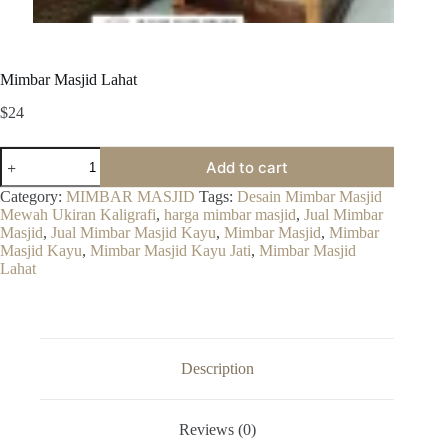
Mimbar Masjid Lahat
$
24
Mimbar
Add to cart
Masjid
Lahat
Category:
MIMBAR MASJID
Tags:
Desain Mimbar Masjid
quantity
Mewah Ukiran Kaligrafi
,
harga mimbar masjid
,
Jual Mimbar
Masjid
,
Jual Mimbar Masjid Kayu
,
Mimbar Masjid
,
Mimbar
Masjid Kayu
,
Mimbar Masjid Kayu Jati
,
Mimbar Masjid
Lahat
Description
Reviews (0)