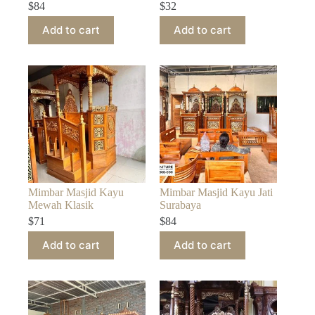
$
84
$
32
Add to cart
Add to cart
Mimbar Masjid Kayu
Mimbar Masjid Kayu Jati
Mewah Klasik
Surabaya
$
71
$
84
Add to cart
Add to cart