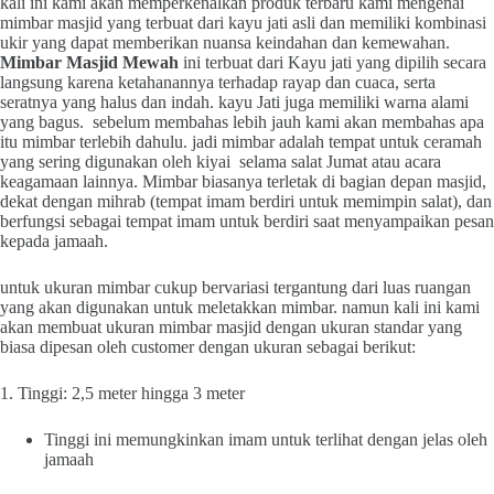
kali ini kami akan memperkenalkan produk terbaru kami mengenai
mimbar masjid yang terbuat dari kayu jati asli dan memiliki kombinasi
ukir yang dapat memberikan nuansa keindahan dan kemewahan.
Mimbar Masjid Mewah
ini terbuat dari Kayu jati yang dipilih secara
langsung karena ketahanannya terhadap rayap dan cuaca, serta
seratnya yang halus dan indah. kayu Jati juga memiliki warna alami
yang bagus. sebelum membahas lebih jauh kami akan membahas apa
itu mimbar terlebih dahulu. jadi mimbar adalah tempat untuk ceramah
yang sering digunakan oleh kiyai selama salat Jumat atau acara
keagamaan lainnya. Mimbar biasanya terletak di bagian depan masjid,
dekat dengan mihrab (tempat imam berdiri untuk memimpin salat), dan
berfungsi sebagai tempat imam untuk berdiri saat menyampaikan pesan
kepada jamaah.
untuk ukuran mimbar cukup bervariasi tergantung dari luas ruangan
yang akan digunakan untuk meletakkan mimbar. namun kali ini kami
akan membuat ukuran mimbar masjid dengan ukuran standar yang
biasa dipesan oleh customer dengan ukuran sebagai berikut:
1. Tinggi: 2,5 meter hingga 3 meter
Tinggi ini memungkinkan imam untuk terlihat dengan jelas oleh
jamaah