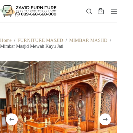
Skip
to
content
Shopping
cart
Home
/
FURNITURE MASJID
/
MIMBAR MASJID
/
Mimbar Masjid Mewah Kayu Jati