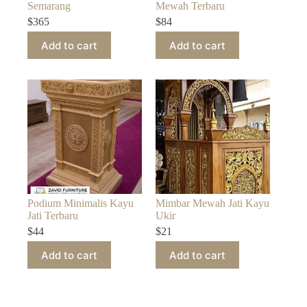
Semarang
Mewah Terbaru
$
365
$
84
Add to cart
Add to cart
Podium Minimalis Kayu
Mimbar Mewah Jati Kayu
Jati Terbaru
Ukir
$
44
$
21
Add to cart
Add to cart