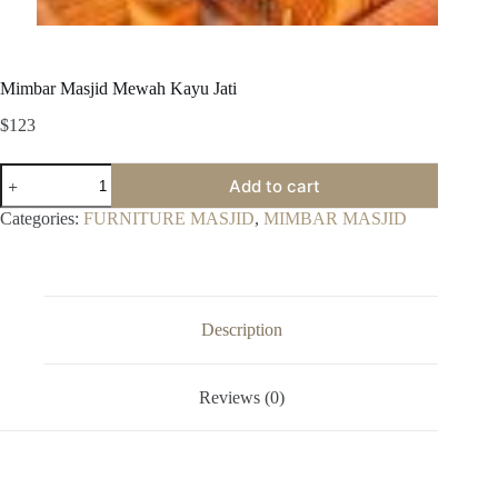
Mimbar Masjid Mewah Kayu Jati
$
123
Mimbar
Add to cart
Masjid
Mewah
Categories:
FURNITURE MASJID
,
MIMBAR MASJID
Kayu
Jati
quantity
Description
Reviews (0)