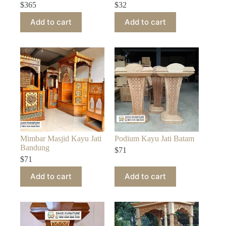
$
365
$
32
Add to cart
Add to cart
Mimbar Masjid Kayu Jati
Podium Kayu Jati Batam
Bandung
$
71
$
71
Add to cart
Add to cart