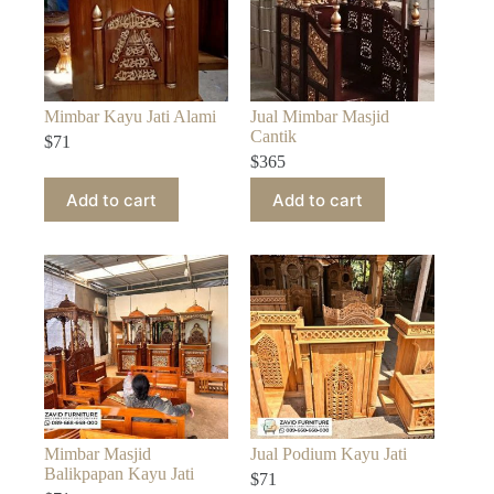
Mimbar Kayu Jati Alami
Jual Mimbar Masjid
Cantik
$
71
$
365
Add to cart
Add to cart
Mimbar Masjid
Jual Podium Kayu Jati
Balikpapan Kayu Jati
$
71