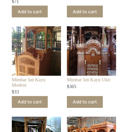
$
71
Add to cart
Add to cart
Mimbar Jati Kayu
Mimbar Jati Kayu Ukir
Modern
$
365
$
33
Add to cart
Add to cart