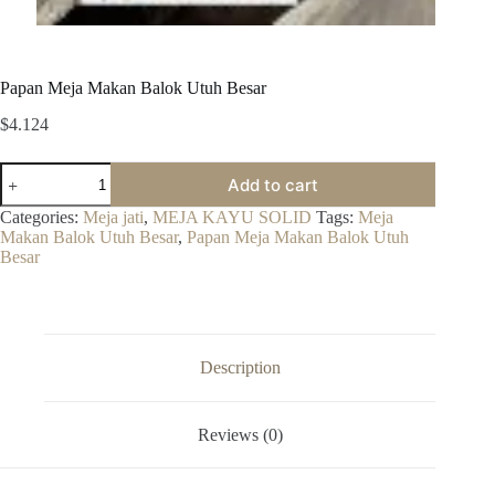
Papan Meja Makan Balok Utuh Besar
$
4.124
Papan
Add to cart
Meja
Makan
Categories:
Meja jati
,
MEJA KAYU SOLID
Tags:
Meja
Balok
Makan Balok Utuh Besar
,
Papan Meja Makan Balok Utuh
Utuh
Besar
Besar
quantity
Description
Reviews (0)