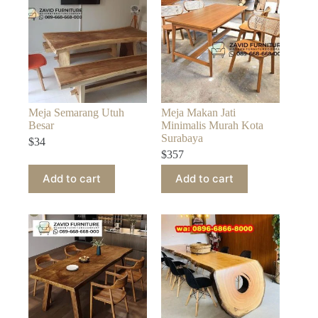
Meja Semarang Utuh
Meja Makan Jati
Besar
Minimalis Murah Kota
Surabaya
$
34
$
357
Add to cart
Add to cart