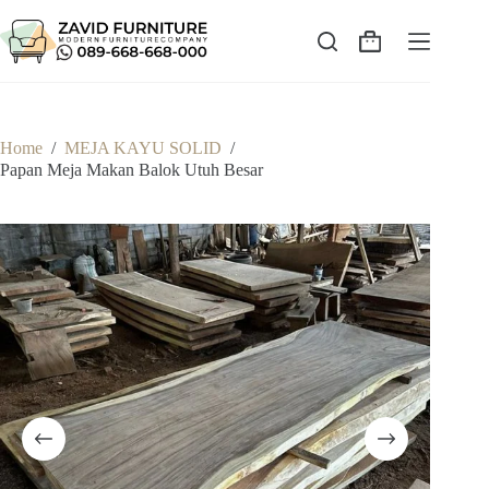
Skip
to
content
Shopping
cart
Home
/
MEJA KAYU SOLID
/
Papan Meja Makan Balok Utuh Besar