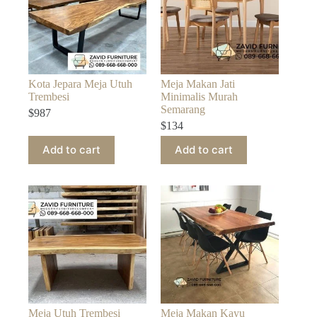
Kota Jepara Meja Utuh
Meja Makan Jati
Trembesi
Minimalis Murah
Semarang
$
987
$
134
Add to cart
Add to cart
Meja Utuh Trembesi
Meja Makan Kayu