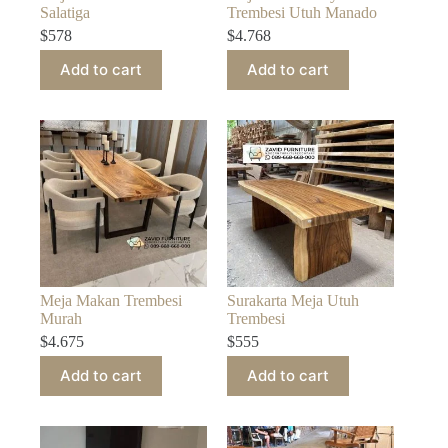
Salatiga
Trembesi Utuh Manado
$
578
$
4.768
Add to cart
Add to cart
Meja Makan Trembesi
Surakarta Meja Utuh
Murah
Trembesi
$
4.675
$
555
Add to cart
Add to cart