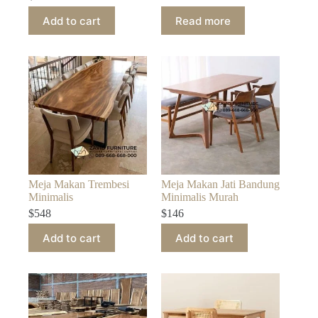
Add to cart
Read more
Meja Makan Trembesi
Meja Makan Jati Bandung
Minimalis
Minimalis Murah
$
548
$
146
Add to cart
Add to cart