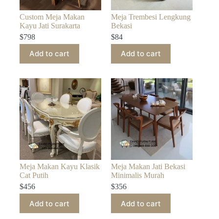
Custom Meja Makan
Meja Trembesi Lengkung
Kayu Jati Surakarta
Bekasi
$
798
$
84
Add to cart
Add to cart
Meja Makan Kayu Klasik
Meja Makan Jati Bekasi
Cat Putih
Minimalis Murah
$
456
$
356
Add to cart
Add to cart