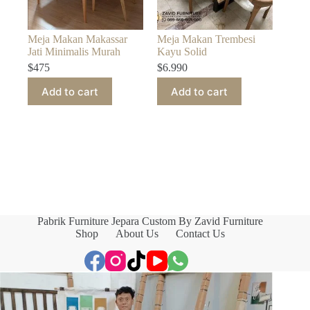
Meja Makan Makassar
Meja Makan Trembesi
Jati Minimalis Murah
Kayu Solid
$
475
$
6.990
Add to cart
Add to cart
Pabrik Furniture Jepara Custom By Zavid Furniture
Shop
About Us
Contact Us