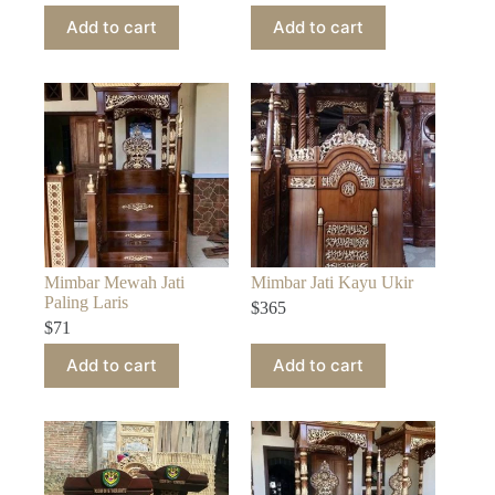
Add to cart
Add to cart
Mimbar Mewah Jati
Mimbar Jati Kayu Ukir
Paling Laris
$
365
$
71
Add to cart
Add to cart