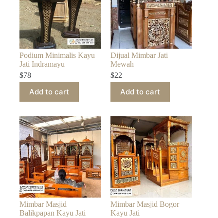
Podium Minimalis Kayu
Dijual Mimbar Jati
Jati Indramayu
Mewah
$
78
$
22
Add to cart
Add to cart
Mimbar Masjid
Mimbar Masjid Bogor
Balikpapan Kayu Jati
Kayu Jati