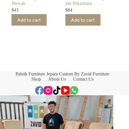
Mewah
Jati Pekanbaru
$
43
$
84
Add to cart
Add to cart
Pabrik Furniture Jepara Custom By Zavid Furniture
Shop
About Us
Contact Us