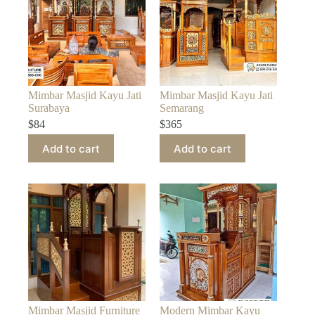
Mimbar Masjid Kayu Jati
Mimbar Masjid Kayu Jati
Surabaya
Semarang
$
84
$
365
Add to cart
Add to cart
Mimbar Masjid Furniture
Modern Mimbar Kayu