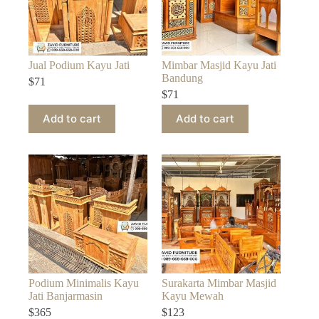
Jual Podium Kayu Jati
Mimbar Masjid Kayu Jati
Bandung
$
71
$
71
Add to cart
Add to cart
Podium Minimalis Kayu
Surakarta Mimbar Masjid
Jati Banjarmasin
Kayu Mewah
$
365
$
123