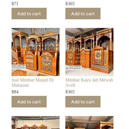
$
71
$
365
Add to cart
Add to cart
Jual Mimbar Masjid Di
Mimbar Kayu Jati Mewah
Makassar
Aceh
$
84
$
365
Add to cart
Add to cart