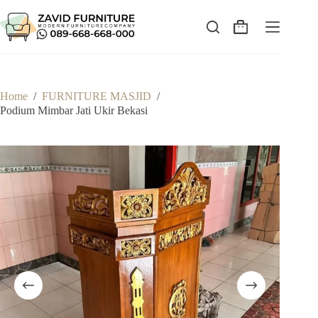
Skip
to
content
Shopping
cart
Home
/
FURNITURE MASJID
/
Podium Mimbar Jati Ukir Bekasi