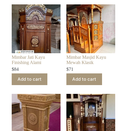
Mimbar Jati Kayu
Mimbar Masjid Kayu
Finishing Alami
Mewah Klasik
$
84
$
71
Add to cart
Add to cart