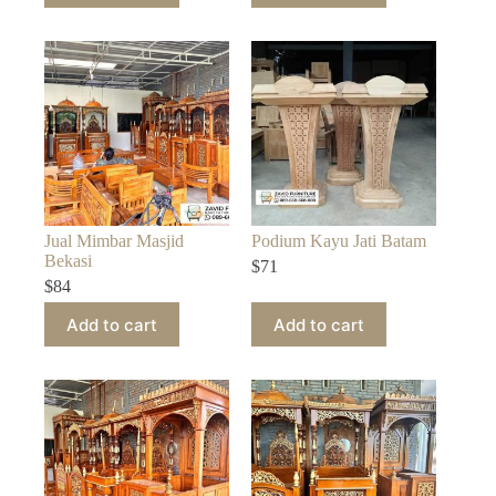
Jual Mimbar Masjid
Podium Kayu Jati Batam
Bekasi
$
71
$
84
Add to cart
Add to cart