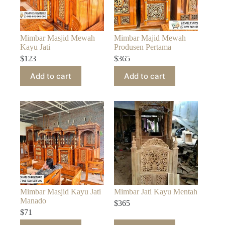
Mimbar Masjid Mewah
Mimbar Majid Mewah
Kayu Jati
Produsen Pertama
$
123
$
365
Add to cart
Add to cart
Mimbar Masjid Kayu Jati
Mimbar Jati Kayu Mentah
Manado
$
365
$
71