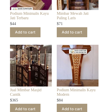
Podium Minimalis Kayu
Mimbar Mewah Jati
Jati Terbaru
Paling Laris
$
44
$
71
Add to cart
Add to cart
Jual Mimbar Masjid
Podium Minimalis Kayu
Cantik
Modern
$
365
$
84
Add to cart
Add to cart