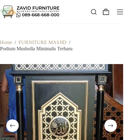
Skip
to
content
Shopping
cart
Home
/
FURNITURE MASJID
/
Podium Musholla Minimalis Terbaru