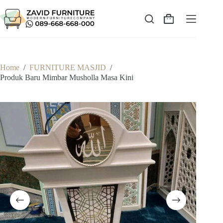
Skip
to
content
Shopping
cart
Home
/
FURNITURE MASJID
/
Produk Baru Mimbar Musholla Masa Kini