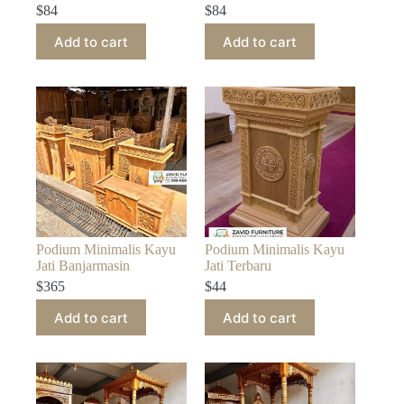
$
84
$
84
Add to cart
Add to cart
Podium Minimalis Kayu
Podium Minimalis Kayu
Jati Banjarmasin
Jati Terbaru
$
365
$
44
Add to cart
Add to cart