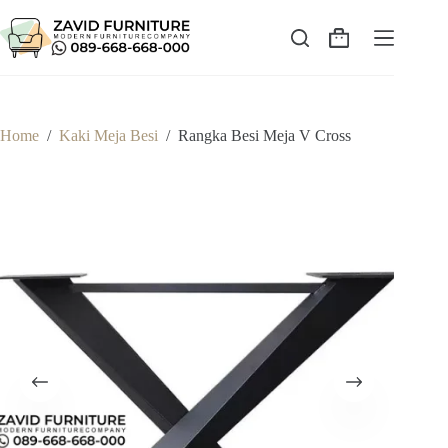
Skip
to
content
Shopping
cart
Home
/
Kaki Meja Besi
/
Rangka Besi Meja V Cross