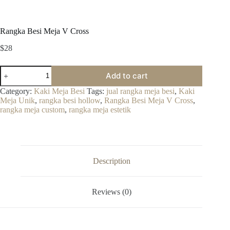
Rangka Besi Meja V Cross
$
28
Rangka
Add to cart
Besi
Meja
Category:
Kaki Meja Besi
Tags:
jual rangka meja besi
,
Kaki
V
Meja Unik
,
rangka besi hollow
,
Rangka Besi Meja V Cross
,
Cross
rangka meja custom
,
rangka meja estetik
quantity
Description
Reviews (0)