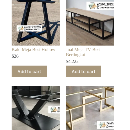
Kaki Meja Besi Hollow
Jual Meja TV Besi
Bertingkat
$
26
$
4.222
Add to cart
Add to cart