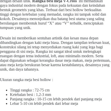
dengan desain unik.
Rangka besi meja V-Cross
ini memadukan
gaya industrial modern dengan fokus pada kekuatan dan keindahan
bentuk geometris yang khas. Terbuat dari besi hollow berkualitas
tinggi dengan ketebalan yang memadai, rangka ini tampak solid dan
kokoh. Desainnya menonjolkan dua batang besi utama yang saling
bersilangan membentuk huruf “X” atau “V” terbalik, menciptakan
tumpuan yang unik.
Desain ini memberikan sentuhan artistik dan kesan masa depan
dibandingkan dengan kaki meja biasa. Dengan tampilan terkesan kuat,
konstruksi silang ini tetap menyediakan ruang kaki yang lega bagi
pengguna di sisi meja. Rangka ini sangat ideal untuk melengkapi
ruangan dengan tema industrial, loft, atau minimalis modern. Serta
dapat digunakan sebagai kerangka dasar meja makan, meja pertemuan,
atau meja kerja berukuran besar karena kestabilannya, desainnya yang
unik, dan daya tahannya.
Ukuran rangka meja besi hollow :
Tinggi rangka : 72-75 cm
Ketebalan besi : 1,2-3 mm
Panjang rangka : 10-15 cm lebih pendek dari panjang meja
Lebar 5-10 cm lebih pendek dari lebar meja