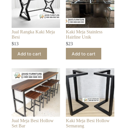
Jual Rangka Kaki Meja
Kaki Meja Stainless
Besi
Hairline Unik
$
13
$
23
Add to cart
Add to cart
Jual Meja Besi Hollow
Kaki Meja Besi Hollow
Set Bar
Semarang