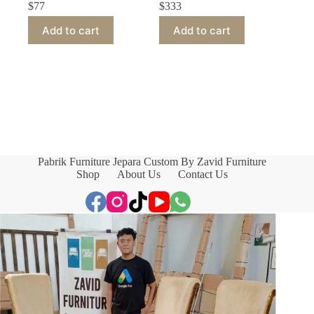
$
77
$
333
Add to cart
Add to cart
Pabrik Furniture Jepara Custom By Zavid Furniture
Shop
About Us
Contact Us