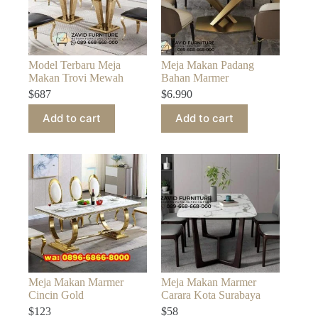
Model Terbaru Meja
Meja Makan Padang
Makan Trovi Mewah
Bahan Marmer
$
687
$
6.990
Add to cart
Add to cart
Meja Makan Marmer
Meja Makan Marmer
Cincin Gold
Carara Kota Surabaya
$
123
$
58