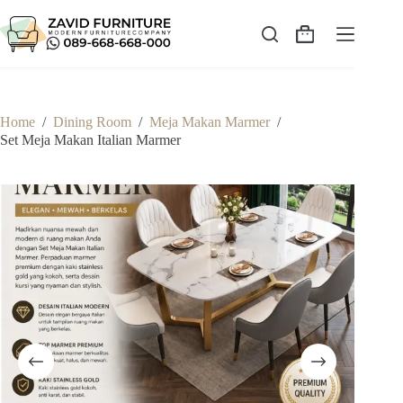
Skip
to
content
Shopping
cart
Home
/
Dining Room
/
Meja Makan Marmer
/
Set Meja Makan Italian Marmer