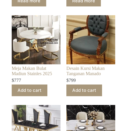
Read more
Read more
Meja Makan Bulat
Desain Kursi Makan
Madiun Stainles 2025
Tanganan Manado
$
777
$
799
Add to cart
Add to cart