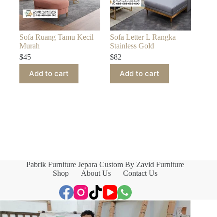
Sofa Ruang Tamu Kecil
Sofa Letter L Rangka
Murah
Stainless Gold
$
45
$
82
Add to cart
Add to cart
Pabrik Furniture Jepara Custom By Zavid Furniture
Shop
About Us
Contact Us