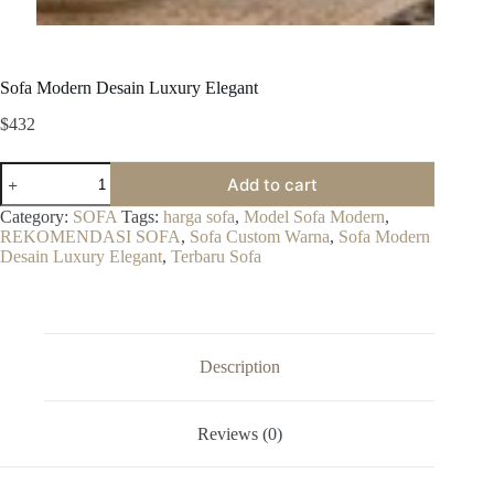
Sofa Modern Desain Luxury Elegant
$
432
Sofa
Add to cart
Modern
Desain
Category:
SOFA
Tags:
harga sofa
,
Model Sofa Modern
,
Luxury
REKOMENDASI SOFA
,
Sofa Custom Warna
,
Sofa Modern
Elegant
Desain Luxury Elegant
,
Terbaru Sofa
quantity
Description
Reviews (0)