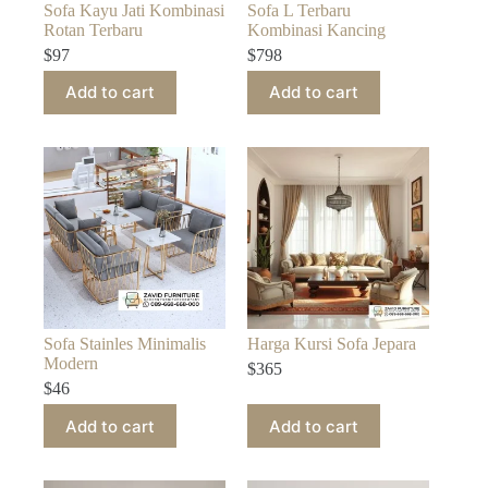
Sofa Kayu Jati Kombinasi
Sofa L Terbaru
Rotan Terbaru
Kombinasi Kancing
$
97
$
798
Add to cart
Add to cart
Sofa Stainles Minimalis
Harga Kursi Sofa Jepara
Modern
$
365
$
46
Add to cart
Add to cart