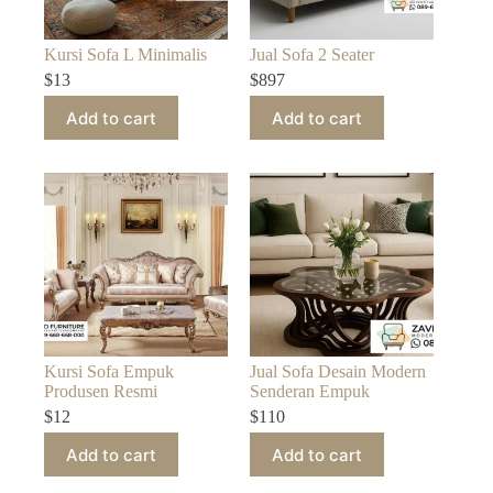
Kursi Sofa L Minimalis
Jual Sofa 2 Seater
$
13
$
897
Add to cart
Add to cart
Kursi Sofa Empuk
Jual Sofa Desain Modern
Produsen Resmi
Senderan Empuk
$
12
$
110
Add to cart
Add to cart