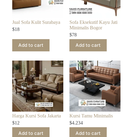
Jual Sofa Kulit Surabaya
Sofa Eksekutif Kayu Jati
Minimalis Bogor
$
18
$
78
Add to cart
Add to cart
Harga Kursi Sofa Jakarta
Kursi Tamu Minimalis
$
12
$
4.234
Add to cart
Add to cart