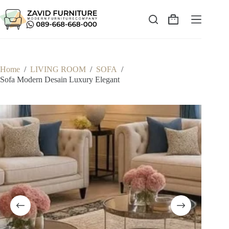
Skip
to
content
Shopping
cart
Home
/
LIVING ROOM
/
SOFA
/
Sofa Modern Desain Luxury Elegant