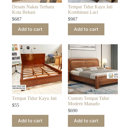
Desain Nakas Terbaru
Tempat Tidur Kayu Jati
Kota Bekasi
Kombinasi Laci
$
687
$
987
Add to cart
Add to cart
Tempat Tidur Kayu Jati
Custom Tempat Tidur
Modern Manado
$
55
$
690
Add to cart
Add to cart