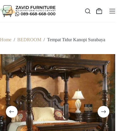
Skip
to
content
Shopping
cart
Home
/
BEDROOM
/
Tempat Tidur Kanopi Surabaya