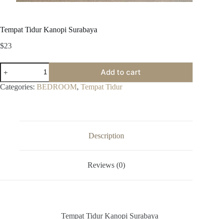
Tempat Tidur Kanopi Surabaya
$
23
Tempat
Add to cart
Tidur
Kanopi
Categories:
BEDROOM
,
Tempat Tidur
Surabaya
quantity
Description
Reviews (0)
Tempat Tidur Kanopi Surabaya