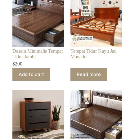
Desain Minimalis Tempat
Tempat Tidur Kayu Jati
Tidur Jambi
Manado
$
200
Add to cart
Read more