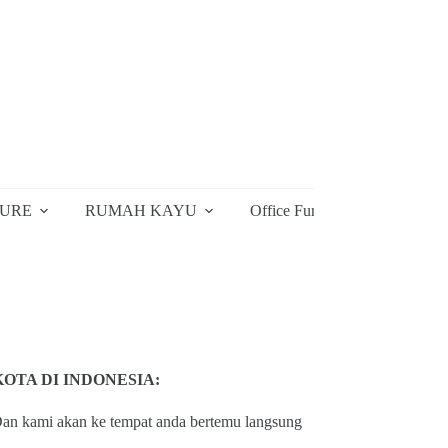
TURE
RUMAH KAYU
Office Furniture
Furnitu
TA DI INDONESIA:
an kami akan ke tempat anda bertemu langsung