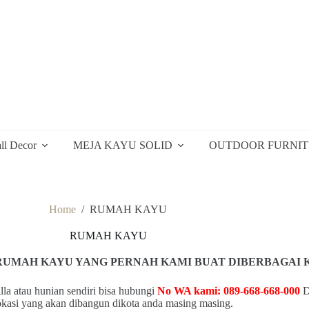
ll Decor
MEJA KAYU SOLID
OUTDOOR FURNI
Home
/
RUMAH KAYU
RUMAH KAYU
UMAH KAYU YANG PERNAH KAMI BUAT DIBERBAGAI KO
la atau hunian sendiri bisa hubungi
No WA kami: 089-668-668-000
D
okasi yang akan dibangun dikota anda masing masing.