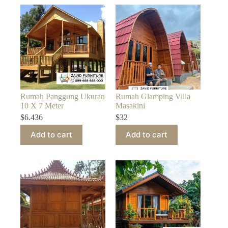
Rumah Panggung Ukuran
Rumah Glamping Villa
10 X 7 Meter
Masakini
$
6.436
$
32
Add to cart
Add to cart