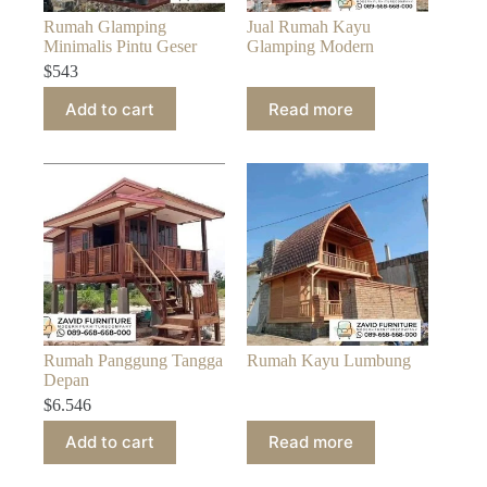
Rumah Glamping
Jual Rumah Kayu
Minimalis Pintu Geser
Glamping Modern
$
543
Add to cart
Read more
Rumah Panggung Tangga
Rumah Kayu Lumbung
Depan
$
6.546
Add to cart
Read more