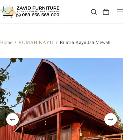
Skip
to
content
Shopping
cart
Home
/
RUMAH KAYU
/
Rumah Kayu Jati Mewah