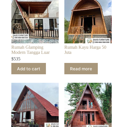
Rumah Glamping
Rumah Kayu Harga 50
Modern Tangga Luar
Juta
$
535
Add to cart
Read more