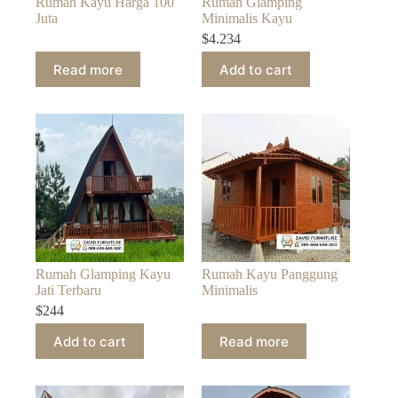
Rumah Kayu Harga 100
Rumah Glamping
Juta
Minimalis Kayu
$
4.234
Read more
Add to cart
Rumah Glamping Kayu
Rumah Kayu Panggung
Jati Terbaru
Minimalis
$
244
Add to cart
Read more