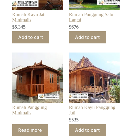
Rumah Kayu Jati
Rumah Panggung Satu
Minimalis
Lantai
$
5.345
$
676
Add to cart
Add to cart
Rumah Panggung
Rumah Kayu Panggung
Minimalis
Jati
$
535
Read more
Add to cart