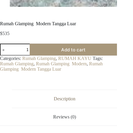
Rumah Glamping Modern Tangga Luar
$
535
Rumah
Add to cart
Glamping
Modern
Categories:
Rumah Glamping
,
RUMAH KAYU
Tags:
Tangga
Rumah Glamping
,
Rumah Glamping Modern
,
Rumah
Luar
Glamping Modern Tangga Luar
quantity
Description
Reviews (0)