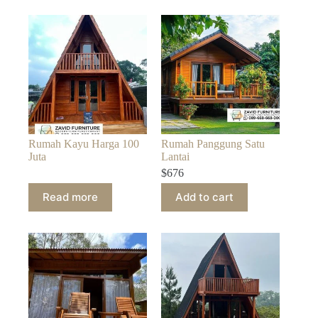
Rumah Kayu Harga 100
Rumah Panggung Satu
Juta
Lantai
$
676
Read more
Add to cart