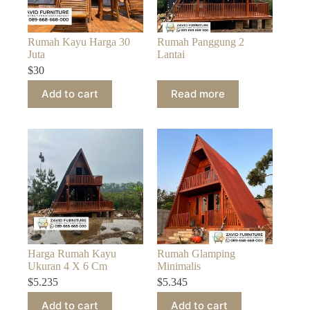
Rumah Kayu Harga 30
Rumah Panggung 2
Juta
Lantai
$
30
Add to cart
Read more
Harga Rumah Kayu
Rumah Glamping
Ukuran 4 X 6 Cm
Minimalis
$
5.235
$
5.345
Add to cart
Add to cart