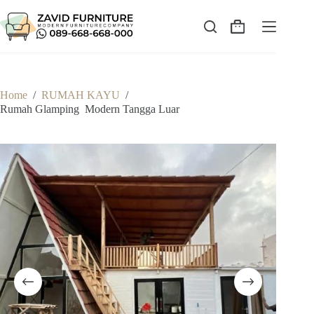
Skip
to
content
Shopping
cart
Home
/
RUMAH KAYU
/
Rumah Glamping Modern Tangga Luar