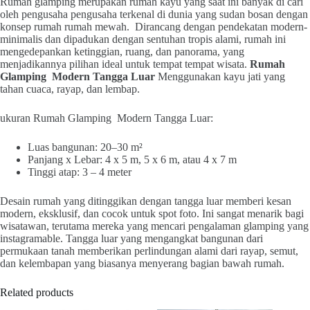
Rumah glamping merupakan rumah kayu yang saat ini banyak di cari
oleh pengusaha pengusaha terkenal di dunia yang sudan bosan dengan
konsep rumah rumah mewah. Dirancang dengan pendekatan modern-
minimalis dan dipadukan dengan sentuhan tropis alami, rumah ini
mengedepankan ketinggian, ruang, dan panorama, yang
menjadikannya pilihan ideal untuk tempat tempat wisata.
Rumah
Glamping Modern Tangga Luar
Menggunakan kayu jati yang
tahan cuaca, rayap, dan lembap.
ukuran Rumah Glamping Modern Tangga Luar:
Luas bangunan: 20–30 m²
Panjang x Lebar: 4 x 5 m, 5 x 6 m, atau 4 x 7 m
Tinggi atap: 3 – 4 meter
Desain rumah yang ditinggikan dengan tangga luar memberi kesan
modern, eksklusif, dan cocok untuk spot foto. Ini sangat menarik bagi
wisatawan, terutama mereka yang mencari pengalaman glamping yang
instagramable. Tangga luar yang mengangkat bangunan dari
permukaan tanah memberikan perlindungan alami dari rayap, semut,
dan kelembapan yang biasanya menyerang bagian bawah rumah.
Related products