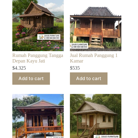
Rumah Panggung Tangga
Jual Rumah Panggung 1
Depan Kayu Jati
Kamar
$
4.325
$
535
Add to cart
Add to cart