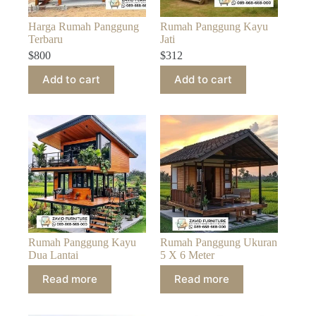
Harga Rumah Panggung
Rumah Panggung Kayu
Terbaru
Jati
$
800
$
312
Add to cart
Add to cart
Rumah Panggung Kayu
Rumah Panggung Ukuran
Dua Lantai
5 X 6 Meter
Read more
Read more