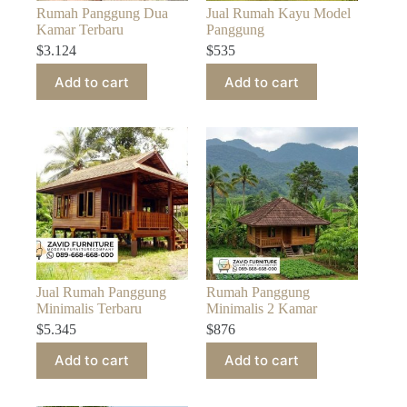
Rumah Panggung Dua
Jual Rumah Kayu Model
Kamar Terbaru
Panggung
$
3.124
$
535
Add to cart
Add to cart
Jual Rumah Panggung
Rumah Panggung
Minimalis Terbaru
Minimalis 2 Kamar
$
5.345
$
876
Add to cart
Add to cart