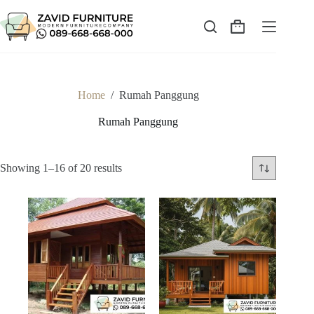
Skip
to
content
Shopping
cart
Home
/
Rumah Panggung
Rumah Panggung
Sorted
Showing 1–16 of 20 results
by
latest