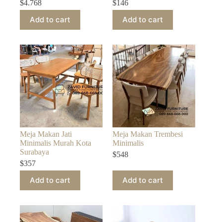
$
4.768
$
146
Add to cart
Add to cart
Meja Makan Jati
Meja Makan Trembesi
Minimalis Murah Kota
Minimalis
Surabaya
$
548
$
357
Add to cart
Add to cart