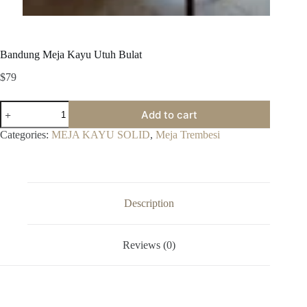
Bandung Meja Kayu Utuh Bulat
$
79
Bandung
Add to cart
Meja
Kayu
Categories:
MEJA KAYU SOLID
,
Meja Trembesi
Utuh
Bulat
quantity
Description
Reviews (0)