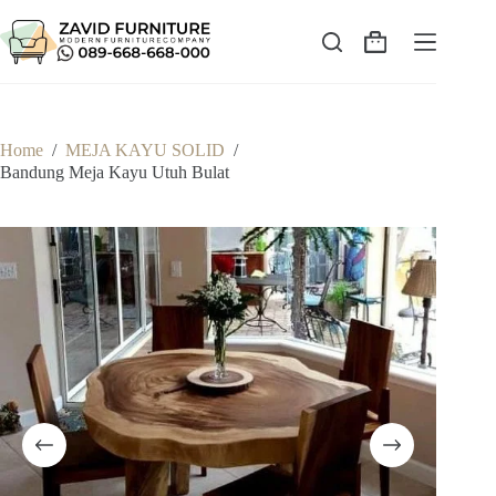
Skip
to
content
Shopping
cart
Home
/
MEJA KAYU SOLID
/
Bandung Meja Kayu Utuh Bulat