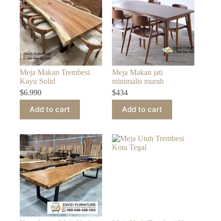
Meja Makan Trembesi
Meja Makan jati
Kayu Solid
minimalis murah
$
6.990
$
434
Add to cart
Add to cart