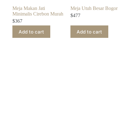
Meja Makan Jati
Meja Utuh Besar Bogor
Minimalis Cirebon Murah
$
477
$
367
Add to cart
Add to cart