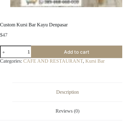
Custom Kursi Bar Kayu Denpasar
$
47
Custom
Add to cart
Kursi
Bar
Categories:
CAFE AND RESTAURANT
,
Kursi Bar
Kayu
Denpasar
quantity
Description
Reviews (0)