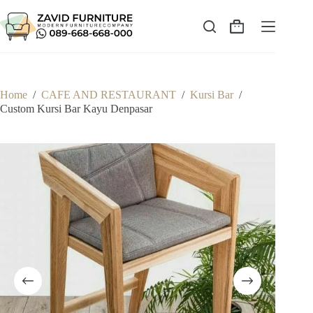
Skip
to
content
Shopping
cart
Home
/
CAFE AND RESTAURANT
/
Kursi Bar
/
Custom Kursi Bar Kayu Denpasar