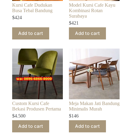
Kursi Cafe Dudukan
Model Kursi Cafe Kayu
Busa Tebal Bandung
Kombinasi Rotan
Surabaya
$
424
$
421
Add to cart
Add to cart
Custom Kursi Cafe
Meja Makan Jati Bandung
Bekasi Produsen Pertama
Minimalis Murah
$
4.500
$
146
Add to cart
Add to cart