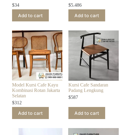
$
34
$
5.486
Add to cart
Add to cart
Model Kursi Cafe Kayu
Kursi Cafe Sandaran
Kombinasi Rotan Jakarta
Padang Lengkung
Selatan
$
587
$
312
Add to cart
Add to cart