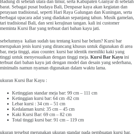
Badung di sebelah utara dan timur, serta Kabupaten Gianyar di sebelah
barat. Sebagai pusat budaya Bali, Denpasar kaya akan kegiatan dan
perayaan tradisional, seperti Hari Raya Galungan dan Kuningan, serta
berbagai upacara adat yang diadakan sepanjang tahun. Musik gamelan,
tari tradisional Bali, dan seni kerajinan tangan. kali ini customer
meminta Kursi Bar yang terbuat dari bahan kayu jati.
sebelumnya kalian sudah tau tentang kursi bar belum? Kursi bar
merupakan jenis kursi yang dirancang khusus untuk digunakan di area
bar, meja tinggi, atau counter. kursi bar identik memiliki kaki yang
tinggi untuk menyesuaikan dengan tinggi meja.
Kursi Bar Kayu
ini
terbuat dari bahan kayu jati dengan model dan desain yang sederhana,
minimalis namun nyaman digunakan dalam waktu lama.
ukuran Kursi Bar Kayu :
Ketinggian standar meja bar: 99 cm – 111 cm
Ketinggian kursi bar: 64 cm -82 cm
Lebar kursi : 34 cm – 51 cm
Kedalaman kursi: 35 cm – 45 cm
Kaki Kursi Bar: 69 cm – 82 cm
Total tinggi kursi bar: 91 cm – 119 cm
ukuran tersebut merupakan ukuran standar pada pembuatan kursi bar.