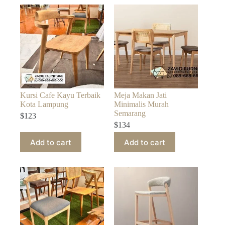
Kursi Cafe Kayu Terbaik
Meja Makan Jati
Kota Lampung
Minimalis Murah
Semarang
$
123
$
134
Add to cart
Add to cart