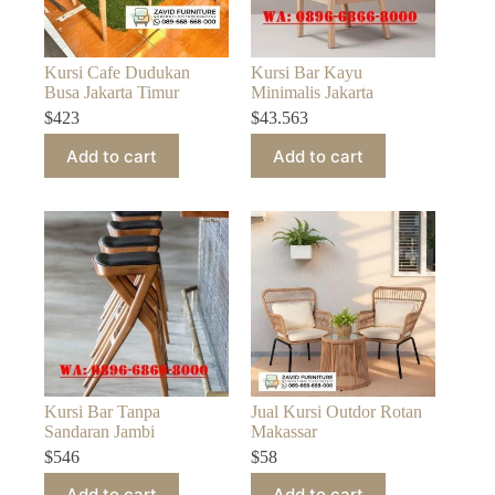
Kursi Cafe Dudukan
Kursi Bar Kayu
Busa Jakarta Timur
Minimalis Jakarta
$
423
$
43.563
Add to cart
Add to cart
Kursi Bar Tanpa
Jual Kursi Outdor Rotan
Sandaran Jambi
Makassar
$
546
$
58
Add to cart
Add to cart