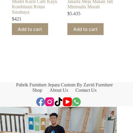
Model Kursi Cafe Kayu
Jakarta Meja Makan Jati
Kombinasi Rotan
Minimalis Murah
Surabaya
$
5.435
$
421
Add to cart
Add to cart
Pabrik Furniture Jepara Custom By Zavid Furniture
Shop
About Us
Contact Us