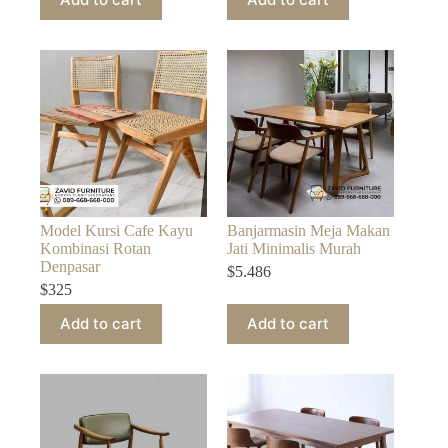
Model Kursi Cafe Kayu
Banjarmasin Meja Makan
Kombinasi Rotan
Jati Minimalis Murah
Denpasar
$
5.486
$
325
Add to cart
Add to cart