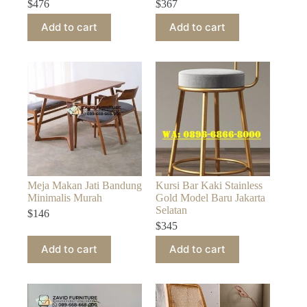
$
476
$
367
Add to cart
Add to cart
Meja Makan Jati Bandung
Kursi Bar Kaki Stainless
Minimalis Murah
Gold Model Baru Jakarta
Selatan
$
146
$
345
Add to cart
Add to cart