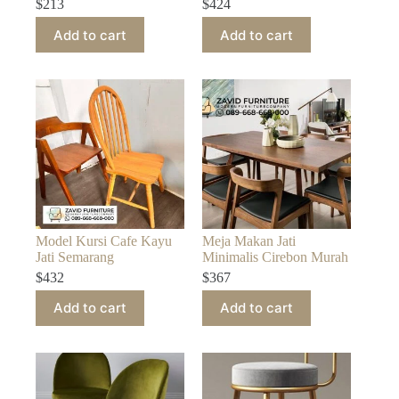
$
213
$
424
Add to cart
Add to cart
Model Kursi Cafe Kayu
Meja Makan Jati
Jati Semarang
Minimalis Cirebon Murah
$
432
$
367
Add to cart
Add to cart