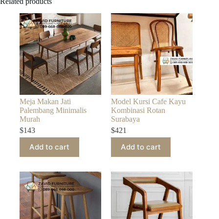
Related products
Meja Makan Jati
Model Kursi Cafe Kayu
Palembang Minimalis
Kombinasi Rotan
Murah
Surabaya
$
143
$
421
Add to cart
Add to cart