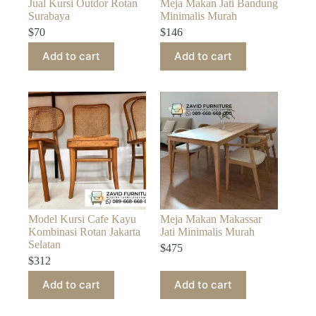
Jual Kursi Outdor Rotan
Meja Makan Jati Bandung
Surabaya
Minimalis Murah
$
70
$
146
Add to cart
Add to cart
Model Kursi Cafe Kayu
Meja Makan Makassar
Kombinasi Rotan Jakarta
Jati Minimalis Murah
Selatan
$
475
$
312
Add to cart
Add to cart