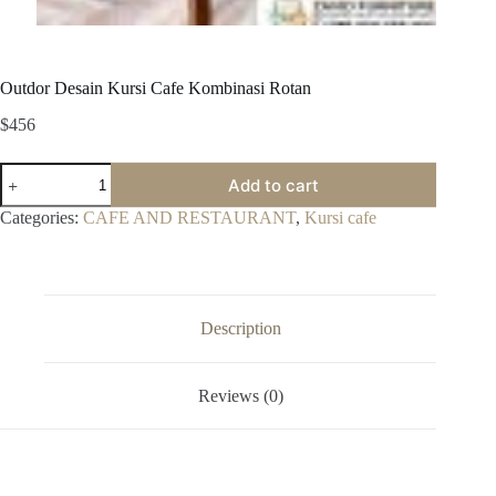
Outdor Desain Kursi Cafe Kombinasi Rotan
$
456
Outdor
Add to cart
Desain
Kursi
Categories:
CAFE AND RESTAURANT
,
Kursi cafe
Cafe
Kombinasi
Rotan
quantity
Description
Reviews (0)