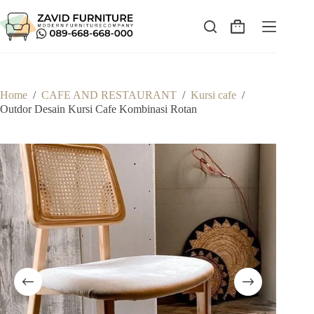
Skip
to
content
Shopping
cart
Home
/
CAFE AND RESTAURANT
/
Kursi cafe
/
Outdor Desain Kursi Cafe Kombinasi Rotan