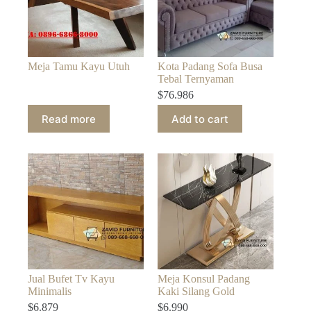
Meja Tamu Kayu Utuh
Kota Padang Sofa Busa
Tebal Ternyaman
$
76.986
Read more
Add to cart
Jual Bufet Tv Kayu
Meja Konsul Padang
Minimalis
Kaki Silang Gold
$
6.879
$
6.990