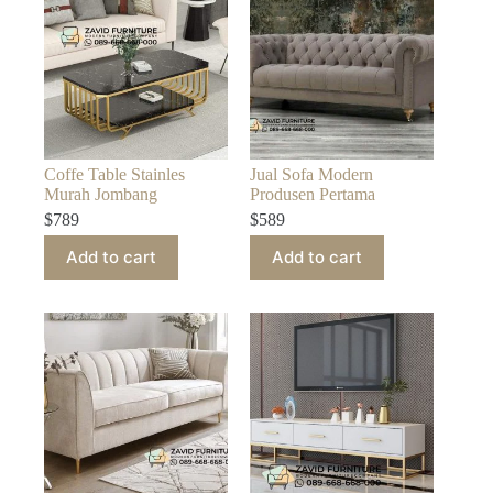
Coffe Table Stainles
Jual Sofa Modern
Murah Jombang
Produsen Pertama
$
789
$
589
Add to cart
Add to cart