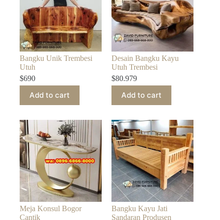
Bangku Unik Trembesi
Desain Bangku Kayu
Utuh
Utuh Trembesi
$
690
$
80.979
Add to cart
Add to cart
Meja Konsul Bogor
Bangku Kayu Jati
Cantik
Sandaran Produsen