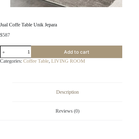
Jual Coffe Table Unik Jepara
$
587
Jual
Add to cart
Coffe
Table
Categories:
Coffee Table
,
LIVING ROOM
Unik
Jepara
quantity
Description
Reviews (0)