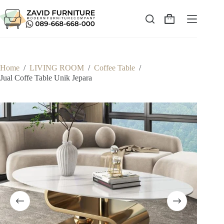
Skip
to
content
Shopping
cart
Home
/
LIVING ROOM
/
Coffee Table
/
Jual Coffe Table Unik Jepara