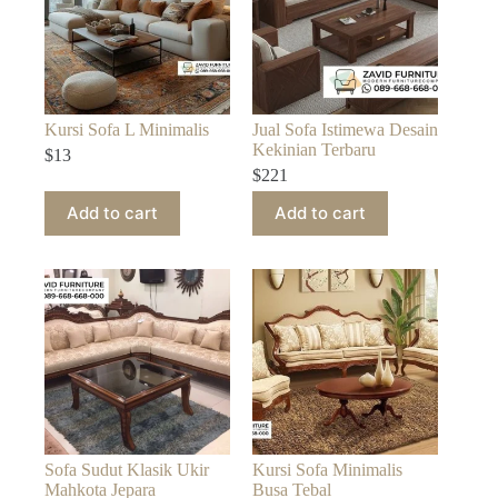
Kursi Sofa L Minimalis
Jual Sofa Istimewa Desain
Kekinian Terbaru
$
13
$
221
Add to cart
Add to cart
Sofa Sudut Klasik Ukir
Kursi Sofa Minimalis
Mahkota Jepara
Busa Tebal