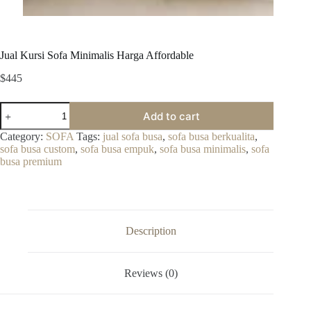
Jual Kursi Sofa Minimalis Harga Affordable
$
445
Jual
Add to cart
Kursi
Sofa
Category:
SOFA
Tags:
jual sofa busa
,
sofa busa berkualita
,
Minimalis
sofa busa custom
,
sofa busa empuk
,
sofa busa minimalis
,
sofa
Harga
busa premium
Affordable
quantity
Description
Reviews (0)