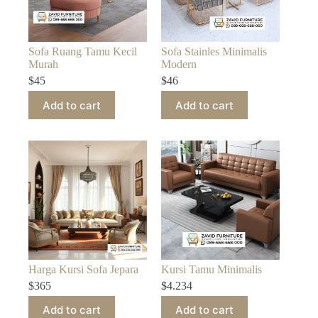
Sofa Ruang Tamu Kecil
Sofa Stainles Minimalis
Murah
Modern
$
45
$
46
Add to cart
Add to cart
Harga Kursi Sofa Jepara
Kursi Tamu Minimalis
$
365
$
4.234
Add to cart
Add to cart