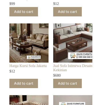
$
99
$
12
Add to cart
Add to cart
Harga Kursi Sofa Jakarta
Jual Sofa Istimewa Desain
Kekinian
$
12
$
680
Add to cart
Add to cart