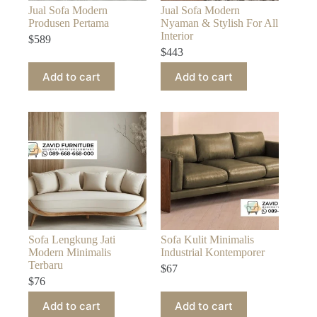
Jual Sofa Modern
Jual Sofa Modern
Produsen Pertama
Nyaman & Stylish For All
Interior
$
589
$
443
Add to cart
Add to cart
Sofa Lengkung Jati
Sofa Kulit Minimalis
Modern Minimalis
Industrial Kontemporer
Terbaru
$
67
$
76
Add to cart
Add to cart