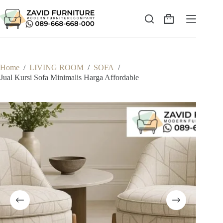
Skip
to
content
Shopping
cart
Home
/
LIVING ROOM
/
SOFA
/
Jual Kursi Sofa Minimalis Harga Affordable