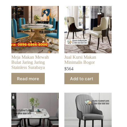
Meja Makan Mewah
Jual Kursi Makan
Bulat Jaring Jaring
Minimalis Bogor
Stainless Surabaya
$
564
Read more
Add to cart