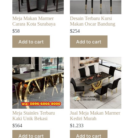
Meja Makan Marmer
Desain Terbaru Kursi
Carara Kota Surabaya
Makan Oscar Bandung
$
58
$
254
Add to cart
Add to cart
Meja Stainles Terbaru
Jual Meja Makan Marmer
Kaki Unik Bekasi
Kediri Murah
$
564
$
1.233
Add to cart
Add to cart