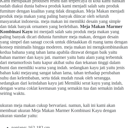
Kami merupakan produsen resmi dan terpercaya di kota kami bahkan
sudah diakui dunia bahwa produk kami menjadi salah satu produk
furniture dengan kualitas yang tidak diragukan. Meja Makan menjadi
produk meja makan yang paling banyak diincar oleh seluruh
masyarakat indonesia. meja makan ini memiliki desain yang simple
dan tidak banyak ornamen yang berlebihan.
Meja Makan Marmer
Kombinasi Kayu
ini menjadi salah satu produk meja makan yang
paling banyak dicari didunia furniture meja makan, dengan desain
yang simpel dan sanagt cocok untuk diletaakkan di ruang tamu dengan
konsep minimalis hingga moderen. meja makan ini mengkombinasikan
kedua bahana yang tahan lama apabila dirawat dengan baik yaitu
bahan marmer dan kayu jati. marmer yaitu batu alam yang terbentuk
dari metamorfosis batu kapur akibat suhu dan tekanan tinggi dalam
bumi dan memiliki warna yang indah. sedangkan kayu jati yaitu jenis
bahan kaki mejayang sangat tahan lama, tahan terhadap perubahan
suhu dan kelembaban, serta tidak mudah rusak oleh serangga.
sedangkan dari keindahan kayu jati Memiliki serat kayu yang indah,
dengan warna coklat keemasan yang semakin tua dan semakin indah
seiring waktu.
ukuran meja makan cukup bervariasi. namun, kali ini kami akan
membuat ukuran Meja Makan Marmer Kombinasi Kayu dengan
ukuran standar yaitu:
panjang: 162-182 cm