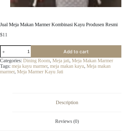
Jual Meja Makan Marmer Kombinasi Kayu Produsen Resmi
$
11
Jual
Add to cart
Meja
Makan
Categories:
Dining Room
,
Meja jati
,
Meja Makan Marmer
Marmer
Tags:
meja kayu marmer
,
meja makan kayu
,
Meja makan
Kombinasi
marmer
,
Meja Marmer Kayu Jati
Kayu
Produsen
Resmi
quantity
Description
Reviews (0)