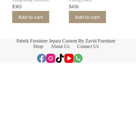
$
365
$
456
Add to cart
Add to cart
Pabrik Furniture Jepara Custom By Zavid Furniture
Shop
About Us
Contact Us