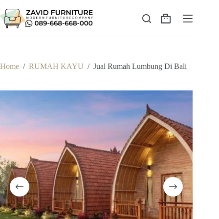
Skip
to
content
Shopping
cart
Home
/
RUMAH KAYU
/
Jual Rumah Lumbung Di Bali