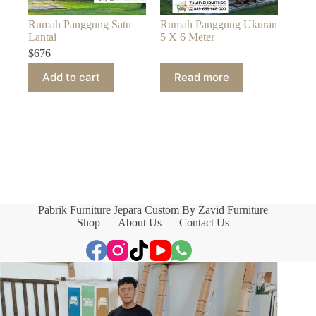
Rumah Panggung Satu
Rumah Panggung Ukuran
Lantai
5 X 6 Meter
$
676
Add to cart
Read more
Pabrik Furniture Jepara Custom By Zavid Furniture
Shop
About Us
Contact Us