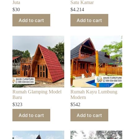
Juta
Satu Kamar
$
30
$
4.214
Add to cart
Add to cart
Rumah Glamping Model
Rumah Kayu Lumbung
Baru
Modern
$
323
$
542
Add to cart
Add to cart