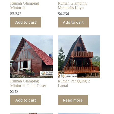
Rumah Glamping
Rumah Glamping
Minimalis
Minimalis Kayu
$
5.345
$
4.234
Add to cart
Add to cart
Rumah Glamping
Rumah Panggung 2
Minimalis Pintu Geser
Lantai
$
543
Add to cart
Read more