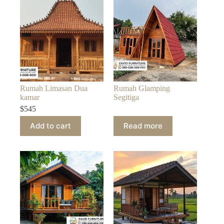
Rumah Limasan Dua
Rumah Glamping
kamar
Segitiga
$
545
Add to cart
Read more