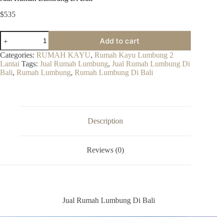
$
535
Jual
Add to cart
Rumah
Lumbung
Categories:
RUMAH KAYU
,
Rumah Kayu Lumbung 2
Di
Lantai
Tags:
Jual Rumah Lumbung
,
Jual Rumah Lumbung Di
Bali
Bali
,
Rumah Lumbung
,
Rumah Lumbung Di Bali
quantity
Description
Reviews (0)
Jual Rumah Lumbung Di Bali