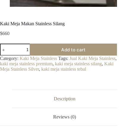
Kaki Meja Makan Stainless Silang
$
660
Kaki
Add to cart
Meja
Makan
Category:
Kaki Meja Stainless
Tags:
Jual Kaki Meja Stainless
,
Stainless
kaki meja stainless premium
,
kaki meja stainless silang
,
Kaki
Silang
Meja Stainless Silver
,
kaki meja stainless tebal
quantity
Description
Reviews (0)