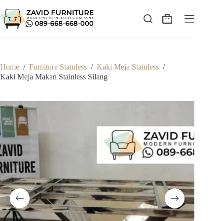
Skip
to
content
Shopping
cart
Home
/
Furniture Stainless
/
Kaki Meja Stainless
/
Kaki Meja Makan Stainless Silang