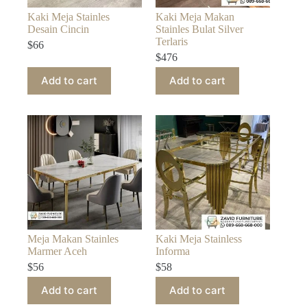
Kaki Meja Stainles
Kaki Meja Makan
Desain Cincin
Stainles Bulat Silver
Terlaris
$
66
$
476
Add to cart
Add to cart
Meja Makan Stainles
Kaki Meja Stainless
Marmer Aceh
Informa
$
56
$
58
Add to cart
Add to cart