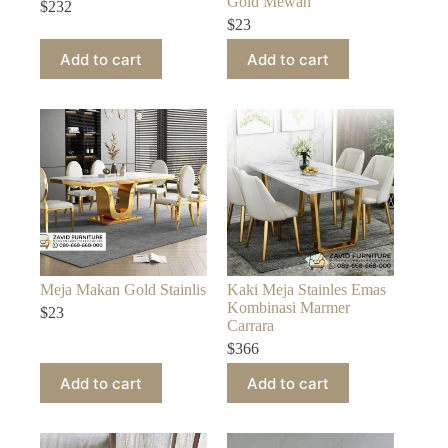
Gold Mewah
$
232
$
23
Add to cart
Add to cart
Meja Makan Gold Stainlis
Kaki Meja Stainles Emas
Kombinasi Marmer
$
23
Carrara
$
366
Add to cart
Add to cart