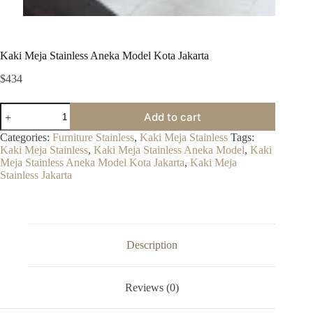
Kaki Meja Stainless Aneka Model Kota Jakarta
$
434
Kaki
Add to cart
Meja
Stainless
Categories:
Furniture Stainless
,
Kaki Meja Stainless
Tags:
Aneka
Kaki Meja Stainless
,
Kaki Meja Stainless Aneka Model
,
Kaki
Model
Meja Stainless Aneka Model Kota Jakarta
,
Kaki Meja
Kota
Stainless Jakarta
Jakarta
quantity
Description
Reviews (0)