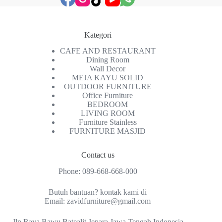
Kategori
CAFE AND RESTAURANT
Dining Room
Wall Decor
MEJA KAYU SOLID
OUTDOOR FURNITURE
Office Furniture
BEDROOM
LIVING ROOM
Furniture Stainless
FURNITURE MASJID
Contact us
Phone:
089-668-668-000
Butuh bantuan? kontak kami di
Email:
zavidfurniture@gmail.com
Jln Raya Bawu Batealit Jepara Jawa Tengah Indonesia