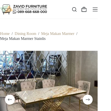
Skip
to
content
Shopping
cart
Home
/
Dining Room
/
Meja Makan Marmer
/
Meja Makan Marmer Stainlis