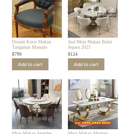
Desain Kursi Makan
Jual Meja Makan Bulat
Tanganan Manado
Jepara 2025
$
799
$
124
Add to cart
Add to cart
Meja Makan Stainles
Meja Makan Marmer