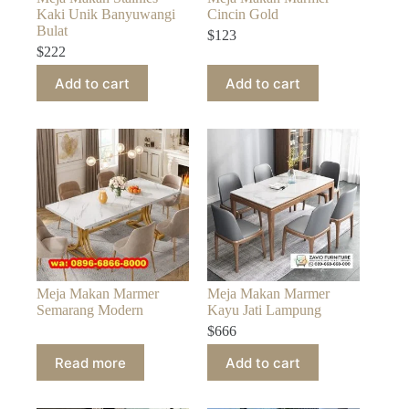
Kaki Unik Banyuwangi
Cincin Gold
Bulat
$
123
$
222
Add to cart
Add to cart
Meja Makan Marmer
Meja Makan Marmer
Semarang Modern
Kayu Jati Lampung
$
666
Read more
Add to cart