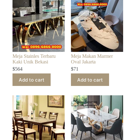
Meja Stainles Terbaru
Meja Makan Marmer
Kaki Unik Bekasi
Oval Jakarta
$
564
$
71
Add to cart
Add to cart