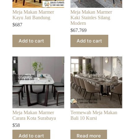
Meja Makan Marmer
Meja Makan Marmer
Kayu Jati Bandung
Kaki Stainles Silang
Modern
$
687
$
67.769
Add to cart
Add to cart
Meja Makan Marmer
Termewah Meja Makan
Carara Kota Surabaya
Bali 10 Kursi
$
58
Add to cart
Read more