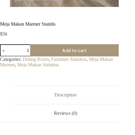
Meja Makan Marmer Stainlis
$
56
Meja
Add to cart
Makan
Marmer
Categories:
Dining Room
,
Furniture Stainless
,
Meja Makan
Stainlis
Marmer
,
Meja Makan Stainless
quantity
Description
Reviews (0)