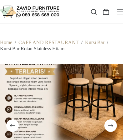
Skip
to
content
Shopping
cart
Home
/
CAFE AND RESTAURANT
/
Kursi Bar
/
Kursi Bar Rotan Stainless Hitam