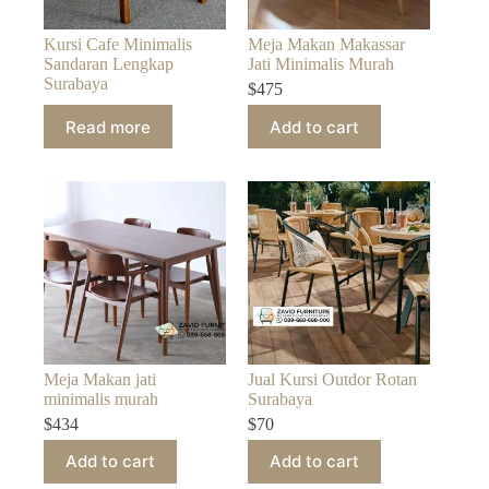
Kursi Cafe Minimalis
Meja Makan Makassar
Sandaran Lengkap
Jati Minimalis Murah
Surabaya
$
475
Read more
Add to cart
Meja Makan jati
Jual Kursi Outdor Rotan
minimalis murah
Surabaya
$
434
$
70
Add to cart
Add to cart