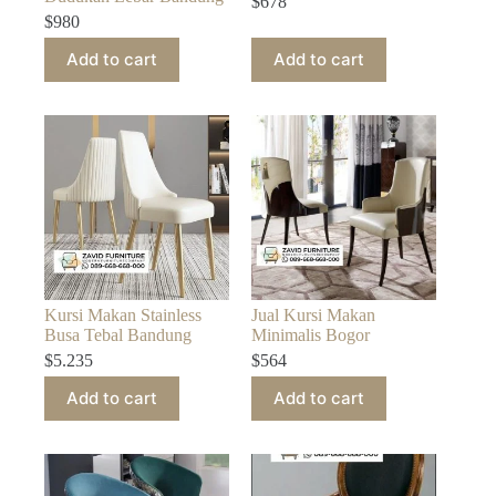
$
678
$
980
Add to cart
Add to cart
Kursi Makan Stainless
Jual Kursi Makan
Busa Tebal Bandung
Minimalis Bogor
$
5.235
$
564
Add to cart
Add to cart