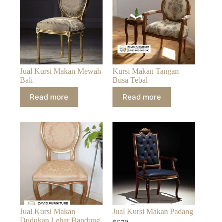
Jual Kursi Makan Mewah
Kursi Makan Tangan
Bali
Busa Tebal
Read more
Read more
Jual Kursi Makan
Jual Kursi Makan Padang
Dudukan Lebar Bandung