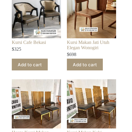
Kursi Cafe Bekasi
Kursi Makan Jati Utuh
Elegan Wonogiri
$
325
$
698
Add to cart
Add to cart