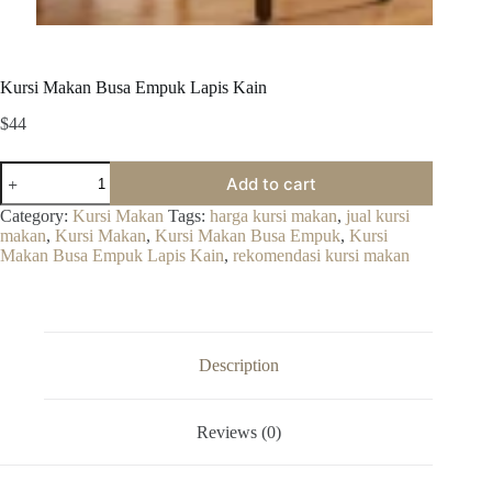
Kursi Makan Busa Empuk Lapis Kain
$
44
Kursi
Add to cart
Makan
Busa
Category:
Kursi Makan
Tags:
harga kursi makan
,
jual kursi
Empuk
makan
,
Kursi Makan
,
Kursi Makan Busa Empuk
,
Kursi
Lapis
Makan Busa Empuk Lapis Kain
,
rekomendasi kursi makan
Kain
quantity
Description
Reviews (0)