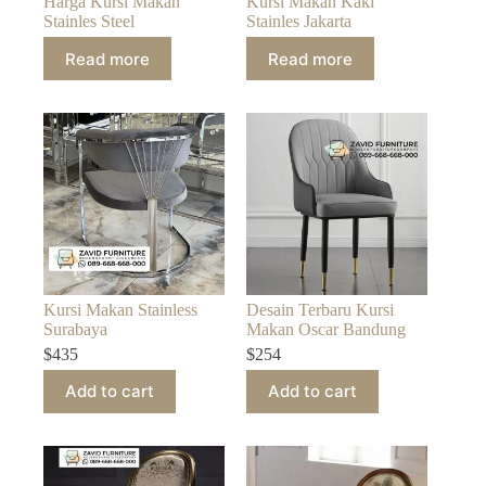
Harga Kursi Makan
Kursi Makan Kaki
Stainles Steel
Stainles Jakarta
Read more
Read more
Kursi Makan Stainless
Desain Terbaru Kursi
Surabaya
Makan Oscar Bandung
$
435
$
254
Add to cart
Add to cart